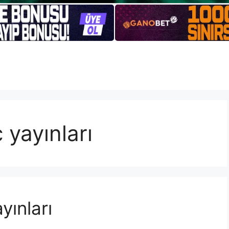
 yayınları
yınları