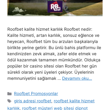
Roofbet kalite hizmet karlılık Roofbet nedir:
Kalite hizmeti, artan karlılık, sonsuz eğlence ve
heyecan, Roofbet tüm bu arzuları başkalarıyla
birlikte yerine getirir. Bu ünlü bahis platformu ile
kendinizden zevk almak, zafer elde etmek ve
ödül kazanmak tamamen mümkündür. Oldukça
popüler bir casino sitesi olan Roofbet her gün
sürekli olarak yeni üyeleri çekiyor. Üyelerinin
memnuniyetini sağlamak …
Devamını oku…
Kategoriler
Roofbet Promosyonlar
Etiketler
giris adresi roofbet
,
roofbet kalite hizmet
karlılık
,
roofbet müşteri web sitesi dipnot