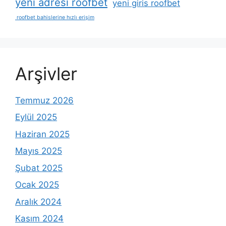
yeni adresi roofbet
yeni giris roofbet
roofbet bahislerine hızlı erişim
Arşivler
Temmuz 2026
Eylül 2025
Haziran 2025
Mayıs 2025
Şubat 2025
Ocak 2025
Aralık 2024
Kasım 2024