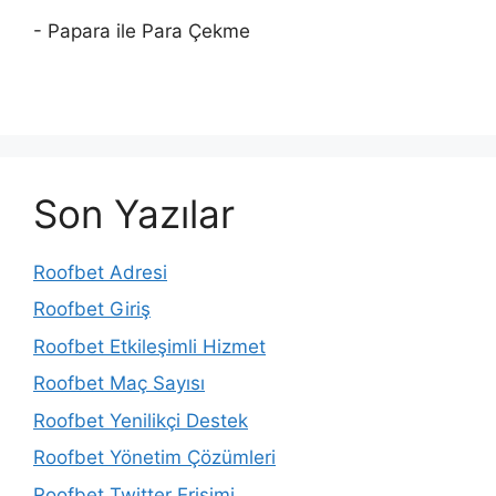
- Papara ile Para Çekme
Son Yazılar
Roofbet Adresi
Roofbet Giriş
Roofbet Etkileşimli Hizmet
Roofbet Maç Sayısı
Roofbet Yenilikçi Destek
Roofbet Yönetim Çözümleri
Roofbet Twitter Erişimi