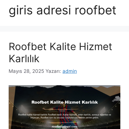
giris adresi roofbet
Roofbet Kalite Hizmet
Karlılık
Mayıs 28, 2025
Yazarı:
admin