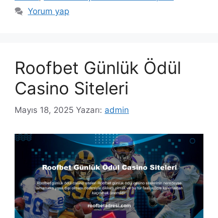
Yorum yap
Roofbet Günlük Ödül
Casino Siteleri
Mayıs 18, 2025
Yazarı:
admin