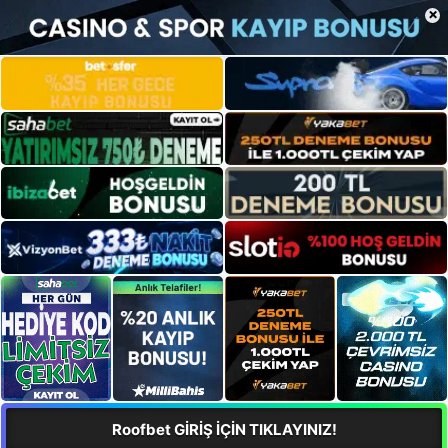
×
Roofbet GİRİŞ İÇİN TIKLAYINIZ!