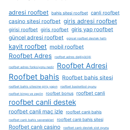
adresi roofbet
canli roofbet
bahis sitesi roofbet
giris adresi roofbet
casino sitesi roofbet
giris yap roofbet
girisi roofbet
giris roofbet
güncel adresi roofbet
güncel roofbet destek hattı
kayit roofbet
mobil roofbet
Roofbet Adres
roofbet adres değişikliği
Roofbet Adresi
roofbet adres fonksiyonu nedir
Roofbet bahis
Roofbet bahis sitesi
roofbet bahis sitesine giriş yapın
roofbet basketbol oyunu
roofbet canli
roofbet bonus
roofbet bingo ve zeplin
roofbet canli destek
roofbet canli maç izle
roofbet canlı bahis
roofbet canlı bahis sitesi
roofbet canlı bahis seçenekleri
Roofbet canlı casino
roofbet canlı destek slot oyunu