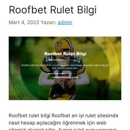
Roofbet Rulet Bilgi
Mart 4, 2023
Yazarı:
admin
Roofbet rulet bilgi Roofbet en iyi rulet sitesinde
nasıl hesap açılacağını öğrenmek için web
sitemizi ziyaret edin. Ayrıca rulet oynuyorsanız