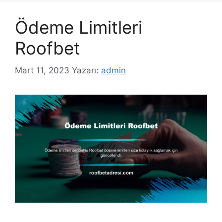
Ödeme Limitleri
Roofbet
Mart 11, 2023
Yazarı:
admin