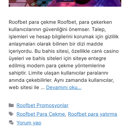
Roofbet para çekme Roofbet, para çekerken
kullanıcılarının güvenliğini önemser. Talep,
işlemleri ve hesap bilgilerini korumak için gizlilik
anlaşmaları olarak bilinen bir dizi madde
içeriyordu. Bu bahis sitesi, özellikle canlı casino
üyeleri ve bahis siteleri için siteye entegre
edilmiş modern para çekme yöntemlerine
sahiptir. Limite ulaşan kullanıcılar paralarını
anında çekebilirler. Aynı zamanda kullanıcılar,
web sitesi ile …
Devamını oku…
Kategoriler
Roofbet Promosyonlar
Etiketler
Roofbet Para Çekme
,
Roofbet para yatırma
Yorum yap