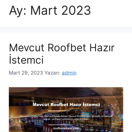
Ay:
Mart 2023
Mevcut Roofbet Hazır
İstemci
Mart 29, 2023
Yazarı:
admin