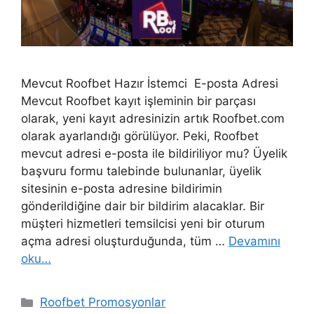
Mevcut Roofbet Hazır İstemci E-posta Adresi
Mevcut Roofbet kayıt işleminin bir parçası
olarak, yeni kayıt adresinizin artık Roofbet.com
olarak ayarlandığı görülüyor. Peki, Roofbet
mevcut adresi e-posta ile bildiriliyor mu? Üyelik
başvuru formu talebinde bulunanlar, üyelik
sitesinin e-posta adresine bildirimin
gönderildiğine dair bir bildirim alacaklar. Bir
müşteri hizmetleri temsilcisi yeni bir oturum
açma adresi oluşturduğunda, tüm …
Devamını
oku…
Kategoriler
Roofbet Promosyonlar