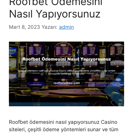
Roofbet Ödemesini
Nasıl Yapıyorsunuz
Mart 8, 2023
Yazarı:
admin
Roofbet ödemesini nasıl yapıyorsunuz Casino
siteleri, çeşitli ödeme yöntemleri sunar ve tüm