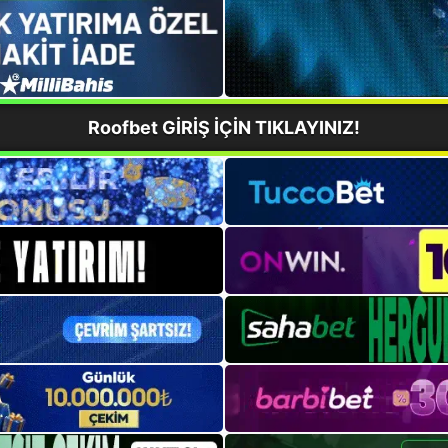
Roofbet GİRİŞ İÇİN TIKLAYINIZ!