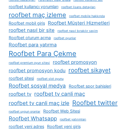
roofbet kullanıcı yorumları
roofbet lisans detayları
roofbet maç izleme
roofbet mobile hakkında
Roofbet Müşteri Hizmetleri
Roofbet mobil giriş
roofbet nasıl bir site
roofbet nasıl bırakılır seçim
Roofbet oturum açma
roofbet oyunlar
Roofbet para yatırma
Roofbet Para Çekme
roofbet promosyon
roofbet premium oyun sitesi
roofbet sikayet
roofbet promosyon kodu
roofbet sitesi
roofbet slot oyunu
Roofbet sosyal medya
Roofbet spor bahisleri
roofbet tv canli maç
roofbet tv
Roofbet twitter
roofbet tv canli maç izle
Roofbet Web Sitesi
roofbet uygun oranlar
Roofbet Whatsapp
roofbet yatırımları
roofbet yeni adres
Roofbet yeni giriş