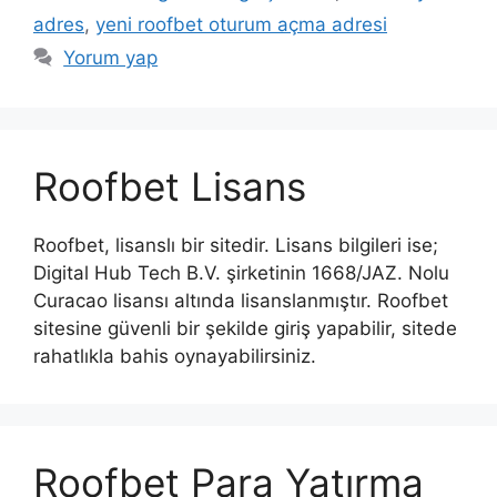
adres
,
yeni roofbet oturum açma adresi
Yorum yap
Roofbet Lisans
Roofbet, lisanslı bir sitedir. Lisans bilgileri ise;
Digital Hub Tech B.V. şirketinin 1668/JAZ. Nolu
Curacao lisansı altında lisanslanmıştır. Roofbet
sitesine güvenli bir şekilde giriş yapabilir, sitede
rahatlıkla bahis oynayabilirsiniz.
Roofbet Para Yatırma