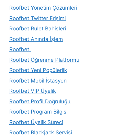
Roofbet Yönetim Çözümleri
Roofbet Twitter Erişimi
Roofbet Rulet Bahisleri
Roofbet Anında İşlem
Roofbet
Roofbet Öğrenme Platformu
Roofbet Yeni Popülerlik
Roofbet Mobil İstasyon
Roofbet VIP Üyelik
Roofbet Profil Doğruluğu
Roofbet Program Bilgisi
Roofbet Üyelik Süreci
Roofbet Blackjack Servisi