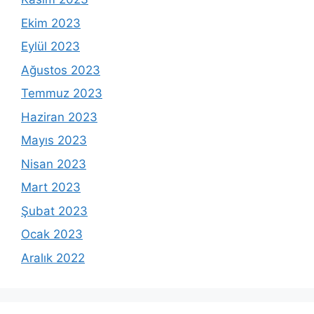
Ekim 2023
Eylül 2023
Ağustos 2023
Temmuz 2023
Haziran 2023
Mayıs 2023
Nisan 2023
Mart 2023
Şubat 2023
Ocak 2023
Aralık 2022