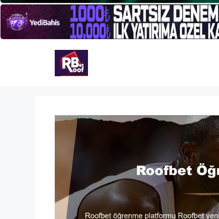
İçeriğe
atla