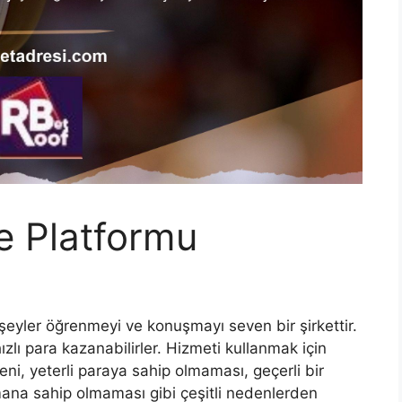
 Platformu
eyler öğrenmeyi ve konuşmayı seven bir şirkettir.
lı para kazanabilirler. Hizmeti kullanmak için
ni, yeterli paraya sahip olmaması, geçerli bir
na sahip olmaması gibi çeşitli nedenlerden