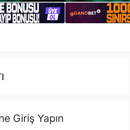
ı
ne Giriş Yapın