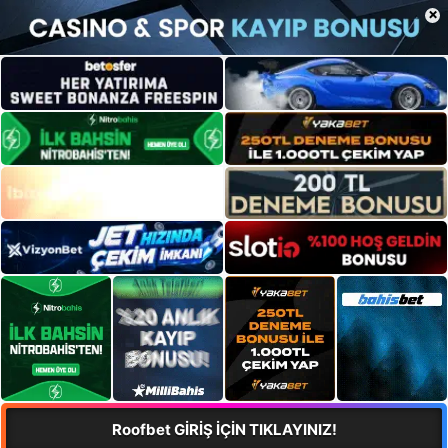
×
Roofbet GİRİŞ İÇİN TIKLAYINIZ!