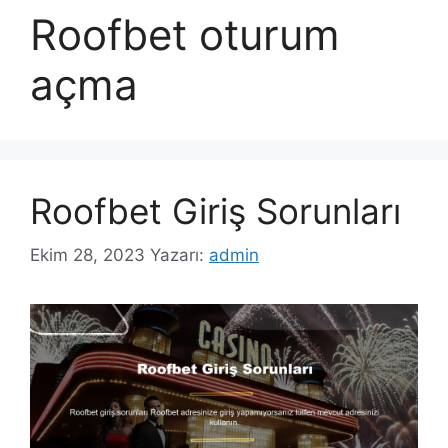
Roofbet oturum
açma
Roofbet Giriş Sorunları
Ekim 28, 2023
Yazarı:
admin