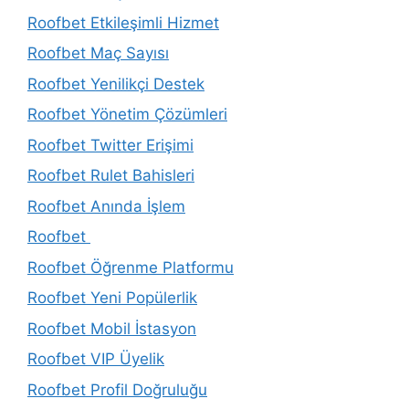
Roofbet Etkileşimli Hizmet
Roofbet Maç Sayısı
Roofbet Yenilikçi Destek
Roofbet Yönetim Çözümleri
Roofbet Twitter Erişimi
Roofbet Rulet Bahisleri
Roofbet Anında İşlem
Roofbet
Roofbet Öğrenme Platformu
Roofbet Yeni Popülerlik
Roofbet Mobil İstasyon
Roofbet VIP Üyelik
Roofbet Profil Doğruluğu