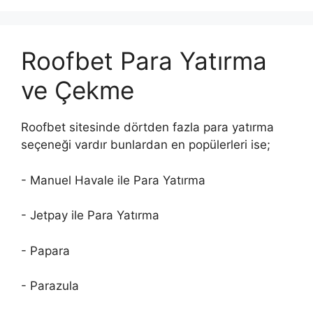
Roofbet Para Yatırma
ve Çekme
Roofbet sitesinde dörtden fazla para yatırma
seçeneği vardır bunlardan en popülerleri ise;
- Manuel Havale ile Para Yatırma
- Jetpay ile Para Yatırma
- Papara
- Parazula