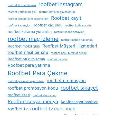
roofbet instagram
roofbet hizmet lisansı
roofbet i̇letişim bilgisi
roofbet i̇letişim güvenilirliği
Roofbet kayıt
roofbet i̇çin i̇letişim seçenekleri
roofbet kaç oldu
roofbet kazançları
roofbet kullanıcı adı
roofbet kullanıcı yorumları
roofbet lisans detayları
roofbet maç izleme
roofbet mobile hakkında
Roofbet Müşteri Hizmetleri
Roofbet mobil giriş
roofbet nasıl bir site
roofbet nasıl bırakılır seçim
Roofbet oturum açma
roofbet oyunlar
Roofbet para yatırma
Roofbet Para Çekme
roofbet promosyon
roofbet premium oyun sitesi
roofbet sikayet
roofbet promosyon kodu
roofbet sitesi
roofbet slot oyunu
Roofbet sosyal medya
Roofbet spor bahisleri
roofbet tv canli maç
roofbet tv