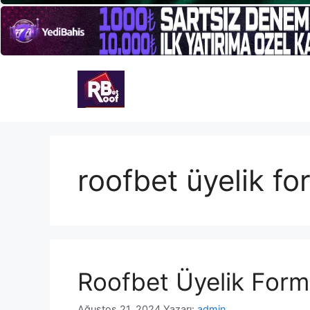
İçeriğe
atla
roofbet üyelik f
Roofbet Üyelik For
Ağustos 21, 2024
Yazarı:
admin