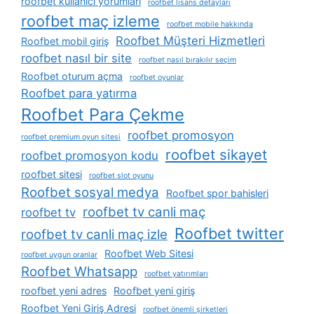
roofbet kullanıcı yorumları
roofbet lisans detayları
roofbet maç izleme
roofbet mobile hakkında
Roofbet Müşteri Hizmetleri
Roofbet mobil giriş
roofbet nasıl bir site
roofbet nasıl bırakılır seçim
Roofbet oturum açma
roofbet oyunlar
Roofbet para yatırma
Roofbet Para Çekme
roofbet promosyon
roofbet premium oyun sitesi
roofbet sikayet
roofbet promosyon kodu
roofbet sitesi
roofbet slot oyunu
Roofbet sosyal medya
Roofbet spor bahisleri
roofbet tv canli maç
roofbet tv
Roofbet twitter
roofbet tv canli maç izle
Roofbet Web Sitesi
roofbet uygun oranlar
Roofbet Whatsapp
roofbet yatırımları
roofbet yeni adres
Roofbet yeni giriş
Roofbet Yeni Giriş Adresi
roofbet önemli şirketleri