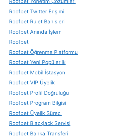
Roofbet Yönetim Çözümleri
Roofbet Twitter Erişimi
Roofbet Rulet Bahisleri
Roofbet Anında İşlem
Roofbet
Roofbet Öğrenme Platformu
Roofbet Yeni Popülerlik
Roofbet Mobil İstasyon
Roofbet VIP Üyelik
Roofbet Profil Doğruluğu
Roofbet Program Bilgisi
Roofbet Üyelik Süreci
Roofbet Blackjack Servisi
Roofbet Banka Transferi