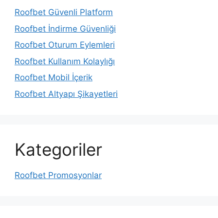
Roofbet Güvenli Platform
Roofbet İndirme Güvenliği
Roofbet Oturum Eylemleri
Roofbet Kullanım Kolaylığı
Roofbet Mobil İçerik
Roofbet Altyapı Şikayetleri
Kategoriler
Roofbet Promosyonlar