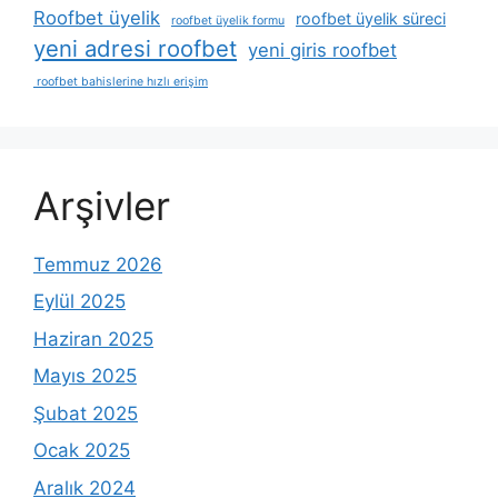
Roofbet üyelik
roofbet üyelik süreci
roofbet üyelik formu
yeni adresi roofbet
yeni giris roofbet
roofbet bahislerine hızlı erişim
Arşivler
Temmuz 2026
Eylül 2025
Haziran 2025
Mayıs 2025
Şubat 2025
Ocak 2025
Aralık 2024