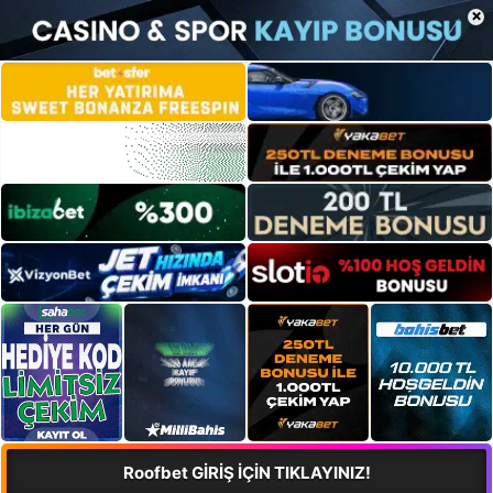
×
Roofbet GİRİŞ İÇİN TIKLAYINIZ!