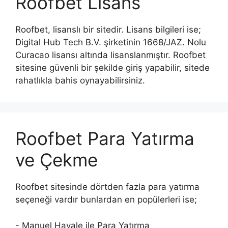
Roofbet Lisans
Roofbet, lisanslı bir sitedir. Lisans bilgileri ise;
Digital Hub Tech B.V. şirketinin 1668/JAZ. Nolu
Curacao lisansı altında lisanslanmıştır. Roofbet
sitesine güvenli bir şekilde giriş yapabilir, sitede
rahatlıkla bahis oynayabilirsiniz.
Roofbet Para Yatırma
ve Çekme
Roofbet sitesinde dörtden fazla para yatırma
seçeneği vardır bunlardan en popülerleri ise;
- Manuel Havale ile Para Yatırma