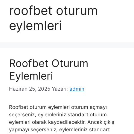
roofbet oturum
eylemleri
Roofbet Oturum
Eylemleri
Haziran 25, 2025
Yazarı:
admin
Roofbet oturum eylemleri oturum açmayı
seçerseniz, eylemleriniz standart oturum
eylemleri olarak kaydedilecektir. Ancak çıkış
yapmayı seçerseniz, eylemleriniz standart