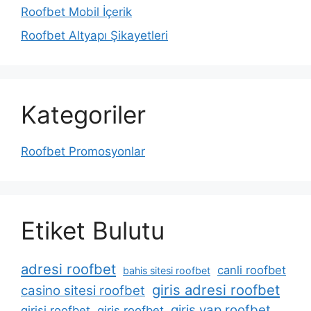
Roofbet Mobil İçerik
Roofbet Altyapı Şikayetleri
Kategoriler
Roofbet Promosyonlar
Etiket Bulutu
adresi roofbet
canli roofbet
bahis sitesi roofbet
giris adresi roofbet
casino sitesi roofbet
giris yap roofbet
girisi roofbet
giris roofbet