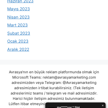
Haziran 2023
Mayıs 2023
Nisan 2023
Mart 2023
Şubat 2023
Ocak 2023
Aralık 2022
Avrasya'nın en büyük reklam platformunda olmak için
Microsoft Teams:
reklam@avrasyamarketing.com
adresimizden veya Telegram: @Avrasyamarketing
adresimizden irtibat kurabilirsiniz. (Tek iletişim
adreslerimiz teams / telegram ve mail adresimizdir.
Harici hiçbir iletişim adresimiz bulunmamaktadır.
Lütfen itibar etmeyiniz.) Türkiye yasalarına göre 7258