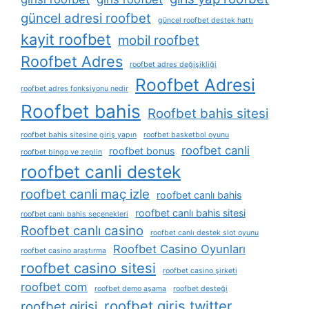
güncel adresi roofbet
güncel roofbet destek hattı
kayit roofbet
mobil roofbet
Roofbet Adres
roofbet adres değişikliği
Roofbet Adresi
roofbet adres fonksiyonu nedir
Roofbet bahis
Roofbet bahis sitesi
roofbet bahis sitesine giriş yapın
roofbet basketbol oyunu
roofbet canli
roofbet bonus
roofbet bingo ve zeplin
roofbet canli destek
roofbet canli maç izle
roofbet canlı bahis
roofbet canlı bahis sitesi
roofbet canlı bahis seçenekleri
Roofbet canlı casino
roofbet canlı destek slot oyunu
Roofbet Casino Oyunları
roofbet casino araştırma
roofbet casino sitesi
roofbet casino şirketi
roofbet com
roofbet demo aşama
roofbet desteği
roofbet giris twitter
roofbet girisi