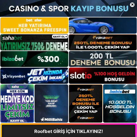
×
Roofbet GİRİŞ İÇİN TIKLAYINIZ!