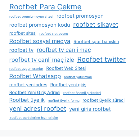
Roofbet Para Çekme
roofbet promosyon
roofbet premium oyun sitesi
roofbet sikayet
roofbet promosyon kodu
roofbet sitesi
roofbet slot oyunu
Roofbet sosyal medya
Roofbet spor bahisleri
roofbet tv canli maç
roofbet tv
Roofbet twitter
roofbet tv canli maç izle
Roofbet Web Sitesi
roofbet uygun oranlar
Roofbet Whatsapp
roofbet yatırımları
roofbet yeni adres
Roofbet yeni giriş
Roofbet Yeni Giriş Adresi
roofbet önemli şirketleri
Roofbet üyelik
roofbet üyelik süreci
roofbet üyelik formu
yeni adresi roofbet
yeni giris roofbet
roofbet bahislerine hızlı erişim