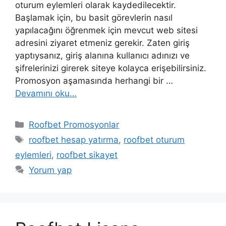
oturum eylemleri olarak kaydedilecektir.
Başlamak için, bu basit görevlerin nasıl
yapılacağını öğrenmek için mevcut web sitesi
adresini ziyaret etmeniz gerekir. Zaten giriş
yaptıysanız, giriş alanına kullanıcı adınızı ve
şifrelerinizi girerek siteye kolayca erişebilirsiniz.
Promosyon aşamasında herhangi bir …
Devamını oku…
Kategoriler
Roofbet Promosyonlar
Etiketler
roofbet hesap yatırma
,
roofbet oturum
eylemleri
,
roofbet sikayet
Yorum yap