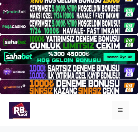
İçeriğe
atla
Menü