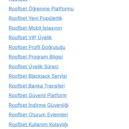
Roofbet Öğrenme Platformu
Roofbet Yeni Popülerlik
Roofbet Mobil İstasyon
Roofbet VIP Üyelik
Roofbet Profil Doğruluğu
Roofbet Program Bilgisi
Roofbet Üyelik Süreci
Roofbet Blackjack Servisi
Roofbet Banka Transferi
Roofbet Güvenli Platform
Roofbet İndirme Güvenliği
Roofbet Oturum Eylemleri
Roofbet Kullanım Kolaylığı