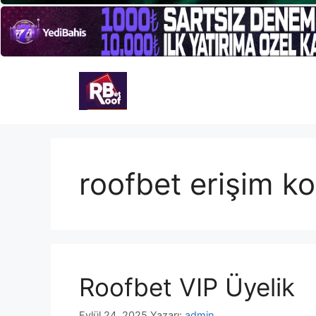
İçeriğe
atla
roofbet erişim kol
Roofbet VIP Üyelik
Eylül 24, 2025
Yazarı:
admin