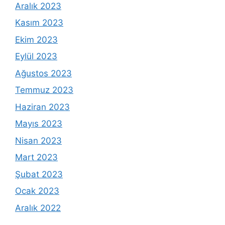
Aralık 2023
Kasım 2023
Ekim 2023
Eylül 2023
Ağustos 2023
Temmuz 2023
Haziran 2023
Mayıs 2023
Nisan 2023
Mart 2023
Şubat 2023
Ocak 2023
Aralık 2022