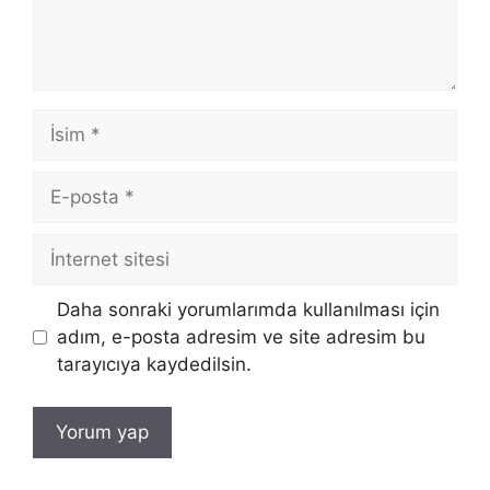
İsim
E-
posta
İnternet
sitesi
Daha sonraki yorumlarımda kullanılması için
adım, e-posta adresim ve site adresim bu
tarayıcıya kaydedilsin.