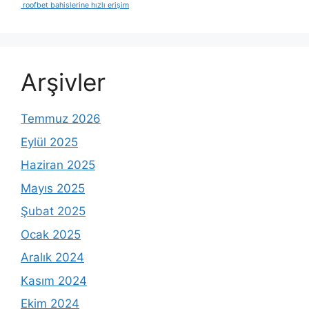
roofbet bahislerine hızlı erişim
Arşivler
Temmuz 2026
Eylül 2025
Haziran 2025
Mayıs 2025
Şubat 2025
Ocak 2025
Aralık 2024
Kasım 2024
Ekim 2024