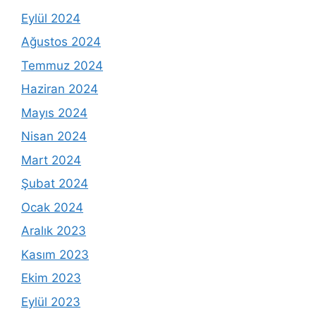
Eylül 2024
Ağustos 2024
Temmuz 2024
Haziran 2024
Mayıs 2024
Nisan 2024
Mart 2024
Şubat 2024
Ocak 2024
Aralık 2023
Kasım 2023
Ekim 2023
Eylül 2023