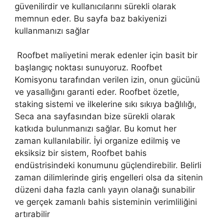
güvenilirdir ve kullanıcılarını sürekli olarak
memnun eder. Bu sayfa baz bakiyenizi
kullanmanızı sağlar
Roofbet maliyetini merak edenler için basit bir
başlangıç ​​noktası sunuyoruz. Roofbet
Komisyonu tarafından verilen izin, onun gücünü
ve yasallığını garanti eder. Roofbet özetle,
staking sistemi ve ilkelerine sıkı sıkıya bağlılığı,
Seca ana sayfasından bize sürekli olarak
katkıda bulunmanızı sağlar. Bu komut her
zaman kullanılabilir. İyi organize edilmiş ve
eksiksiz bir sistem, Roofbet bahis
endüstrisindeki konumunu güçlendirebilir. Belirli
zaman dilimlerinde giriş engelleri olsa da sitenin
düzeni daha fazla canlı yayın olanağı sunabilir
ve gerçek zamanlı bahis sisteminin verimliliğini
artırabilir