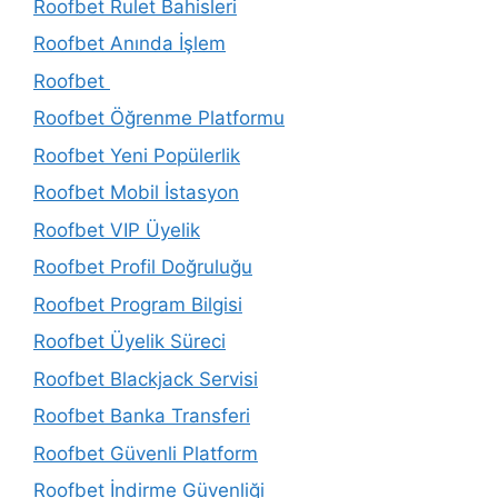
Roofbet Rulet Bahisleri
Roofbet Anında İşlem
Roofbet
Roofbet Öğrenme Platformu
Roofbet Yeni Popülerlik
Roofbet Mobil İstasyon
Roofbet VIP Üyelik
Roofbet Profil Doğruluğu
Roofbet Program Bilgisi
Roofbet Üyelik Süreci
Roofbet Blackjack Servisi
Roofbet Banka Transferi
Roofbet Güvenli Platform
Roofbet İndirme Güvenliği