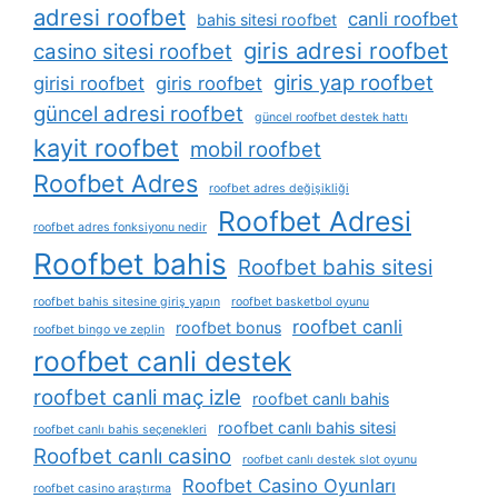
adresi roofbet
canli roofbet
bahis sitesi roofbet
giris adresi roofbet
casino sitesi roofbet
giris yap roofbet
girisi roofbet
giris roofbet
güncel adresi roofbet
güncel roofbet destek hattı
kayit roofbet
mobil roofbet
Roofbet Adres
roofbet adres değişikliği
Roofbet Adresi
roofbet adres fonksiyonu nedir
Roofbet bahis
Roofbet bahis sitesi
roofbet bahis sitesine giriş yapın
roofbet basketbol oyunu
roofbet canli
roofbet bonus
roofbet bingo ve zeplin
roofbet canli destek
roofbet canli maç izle
roofbet canlı bahis
roofbet canlı bahis sitesi
roofbet canlı bahis seçenekleri
Roofbet canlı casino
roofbet canlı destek slot oyunu
Roofbet Casino Oyunları
roofbet casino araştırma