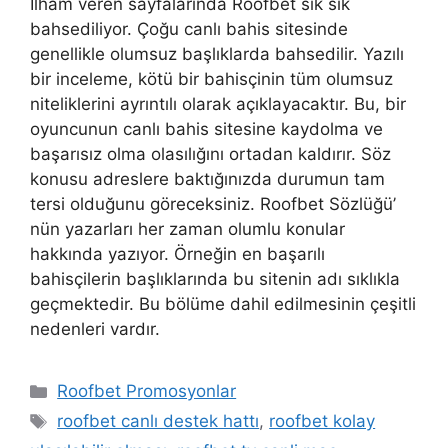
İlham veren sayfalarında Roofbet sık sık
bahsediliyor. Çoğu canlı bahis sitesinde
genellikle olumsuz başlıklarda bahsedilir. Yazılı
bir inceleme, kötü bir bahisçinin tüm olumsuz
niteliklerini ayrıntılı olarak açıklayacaktır. Bu, bir
oyuncunun canlı bahis sitesine kaydolma ve
başarısız olma olasılığını ortadan kaldırır. Söz
konusu adreslere baktığınızda durumun tam
tersi olduğunu göreceksiniz. Roofbet Sözlüğü’
nün yazarları her zaman olumlu konular
hakkında yazıyor. Örneğin en başarılı
bahisçilerin başlıklarında bu sitenin adı sıklıkla
geçmektedir. Bu bölüme dahil edilmesinin çeşitli
nedenleri vardır.
Kategoriler
Roofbet Promosyonlar
Etiketler
roofbet canlı destek hattı
,
roofbet kolay