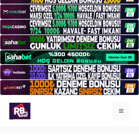
İçeriğe
atla
Menü