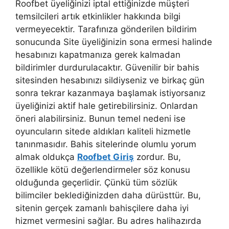
Roofbet üyeliğinizi iptal ettiğinizde müşteri
temsilcileri artık etkinlikler hakkında bilgi
vermeyecektir. Tarafınıza gönderilen bildirim
sonucunda Site üyeliğinizin sona ermesi halinde
hesabınızı kapatmanıza gerek kalmadan
bildirimler durdurulacaktır. Güvenilir bir bahis
sitesinden hesabınızı sildiyseniz ve birkaç gün
sonra tekrar kazanmaya başlamak istiyorsanız
üyeliğinizi aktif hale getirebilirsiniz. Onlardan
öneri alabilirsiniz. Bunun temel nedeni ise
oyuncuların sitede aldıkları kaliteli hizmetle
tanınmasıdır. Bahis sitelerinde olumlu yorum
almak oldukça
Roofbet Giriş
zordur. Bu,
özellikle kötü değerlendirmeler söz konusu
olduğunda geçerlidir. Çünkü tüm sözlük
bilimciler beklediğinizden daha dürüsttür. Bu,
sitenin gerçek zamanlı bahisçilere daha iyi
hizmet vermesini sağlar. Bu adres halihazırda