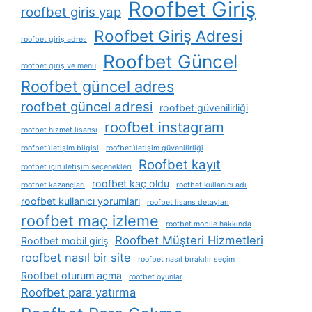
Roofbet Giriş
roofbet giris yap
Roofbet Giriş Adresi
roofbet giriş adres
Roofbet Güncel
roofbet giriş ve menü
Roofbet güncel adres
roofbet güncel adresi
roofbet güvenilirliği
roofbet instagram
roofbet hizmet lisansı
roofbet i̇letişim bilgisi
roofbet i̇letişim güvenilirliği
Roofbet kayıt
roofbet i̇çin i̇letişim seçenekleri
roofbet kaç oldu
roofbet kazançları
roofbet kullanıcı adı
roofbet kullanıcı yorumları
roofbet lisans detayları
roofbet maç izleme
roofbet mobile hakkında
Roofbet Müşteri Hizmetleri
Roofbet mobil giriş
roofbet nasıl bir site
roofbet nasıl bırakılır seçim
Roofbet oturum açma
roofbet oyunlar
Roofbet para yatırma