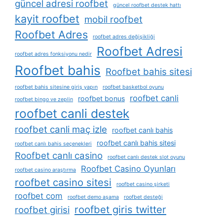
güncel adresi roofbet
güncel roofbet destek hattı
kayit roofbet
mobil roofbet
Roofbet Adres
roofbet adres değişikliği
Roofbet Adresi
roofbet adres fonksiyonu nedir
Roofbet bahis
Roofbet bahis sitesi
roofbet bahis sitesine giriş yapın
roofbet basketbol oyunu
roofbet canli
roofbet bonus
roofbet bingo ve zeplin
roofbet canli destek
roofbet canli maç izle
roofbet canlı bahis
roofbet canlı bahis sitesi
roofbet canlı bahis seçenekleri
Roofbet canlı casino
roofbet canlı destek slot oyunu
Roofbet Casino Oyunları
roofbet casino araştırma
roofbet casino sitesi
roofbet casino şirketi
roofbet com
roofbet demo aşama
roofbet desteği
roofbet giris twitter
roofbet girisi