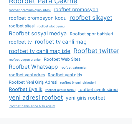
Roofbet Para Çekme
roofbet promosyon
roofbet premium oyun sitesi
roofbet sikayet
roofbet promosyon kodu
roofbet sitesi
roofbet slot oyunu
Roofbet sosyal medya
Roofbet spor bahisleri
roofbet tv canli maç
roofbet tv
Roofbet twitter
roofbet tv canli maç izle
Roofbet Web Sitesi
roofbet uygun oranlar
Roofbet Whatsapp
roofbet yatırımları
roofbet yeni adres
Roofbet yeni giriş
Roofbet Yeni Giriş Adresi
roofbet önemli şirketleri
Roofbet üyelik
roofbet üyelik süreci
roofbet üyelik formu
yeni adresi roofbet
yeni giris roofbet
roofbet bahislerine hızlı erişim