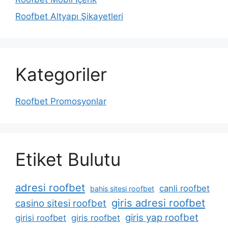
Roofbet Altyapı Şikayetleri
Kategoriler
Roofbet Promosyonlar
Etiket Bulutu
adresi roofbet
canli roofbet
bahis sitesi roofbet
giris adresi roofbet
casino sitesi roofbet
giris yap roofbet
girisi roofbet
giris roofbet