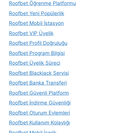
Roofbet Öğrenme Platformu
Roofbet Yeni Popülerlik
Roofbet Mobil İstasyon
Roofbet VIP Üyelik
Roofbet Profil Doğruluğu
Roofbet Program Bilgisi
Roofbet Üyelik Süreci
Roofbet Blackjack Servisi
Roofbet Banka Transferi
Roofbet Güvenli Platform
Roofbet İndirme Güvenliği
Roofbet Oturum Eylemleri
Roofbet Kullanım Kolaylığı
Roofbet Mobil İçerik