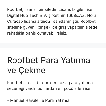
Roofbet, lisanslı bir sitedir. Lisans bilgileri ise;
Digital Hub Tech B.V. şirketinin 1668/JAZ. Nolu
Curacao lisansı altında lisanslanmıştır. Roofbet
sitesine güvenli bir şekilde giriş yapabilir, sitede
rahatlıkla bahis oynayabilirsiniz.
Roofbet Para Yatırma
ve Çekme
Roofbet sitesinde dörtden fazla para yatırma
seçeneği vardır bunlardan en popülerleri ise;
- Manuel Havale ile Para Yatırma