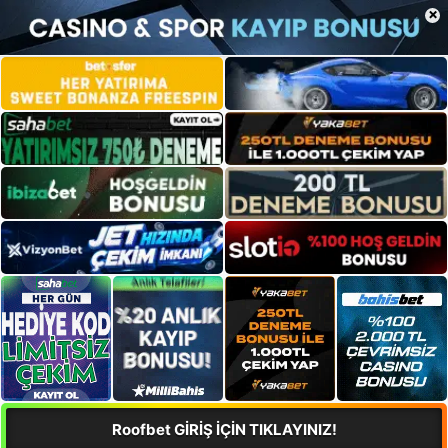
×
Roofbet GİRİŞ İÇİN TIKLAYINIZ!