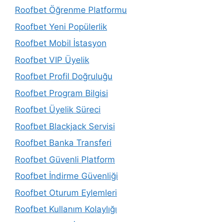
Roofbet Öğrenme Platformu
Roofbet Yeni Popülerlik
Roofbet Mobil İstasyon
Roofbet VIP Üyelik
Roofbet Profil Doğruluğu
Roofbet Program Bilgisi
Roofbet Üyelik Süreci
Roofbet Blackjack Servisi
Roofbet Banka Transferi
Roofbet Güvenli Platform
Roofbet İndirme Güvenliği
Roofbet Oturum Eylemleri
Roofbet Kullanım Kolaylığı