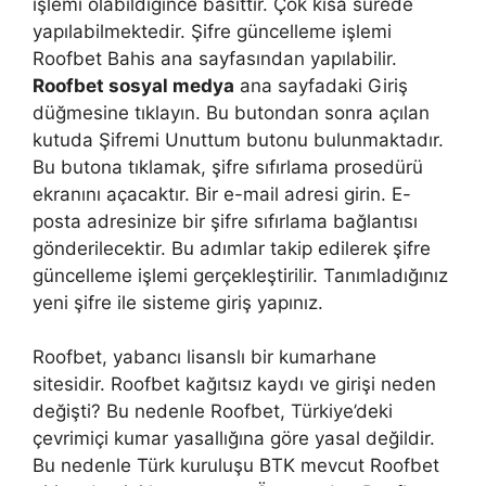
işlemi olabildiğince basittir. Çok kısa sürede
yapılabilmektedir. Şifre güncelleme işlemi
Roofbet Bahis ana sayfasından yapılabilir.
Roofbet sosyal medya
ana sayfadaki Giriş
düğmesine tıklayın. Bu butondan sonra açılan
kutuda Şifremi Unuttum butonu bulunmaktadır.
Bu butona tıklamak, şifre sıfırlama prosedürü
ekranını açacaktır. Bir e-mail adresi girin. E-
posta adresinize bir şifre sıfırlama bağlantısı
gönderilecektir. Bu adımlar takip edilerek şifre
güncelleme işlemi gerçekleştirilir. Tanımladığınız
yeni şifre ile sisteme giriş yapınız.
Roofbet, yabancı lisanslı bir kumarhane
sitesidir. Roofbet kağıtsız kaydı ve girişi neden
değişti? Bu nedenle Roofbet, Türkiye’deki
çevrimiçi kumar yasallığına göre yasal değildir.
Bu nedenle Türk kuruluşu BTK mevcut Roofbet