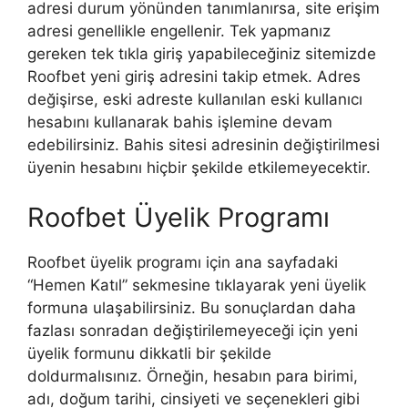
adresi durum yönünden tanımlanırsa, site erişim
adresi genellikle engellenir. Tek yapmanız
gereken tek tıkla giriş yapabileceğiniz sitemizde
Roofbet yeni giriş adresini takip etmek. Adres
değişirse, eski adreste kullanılan eski kullanıcı
hesabını kullanarak bahis işlemine devam
edebilirsiniz. Bahis sitesi adresinin değiştirilmesi
üyenin hesabını hiçbir şekilde etkilemeyecektir.
Roofbet Üyelik Programı
Roofbet üyelik programı için ana sayfadaki
“Hemen Katıl” sekmesine tıklayarak yeni üyelik
formuna ulaşabilirsiniz. Bu sonuçlardan daha
fazlası sonradan değiştirilemeyeceği için yeni
üyelik formunu dikkatli bir şekilde
doldurmalısınız. Örneğin, hesabın para birimi,
adı, doğum tarihi, cinsiyeti ve seçenekleri gibi