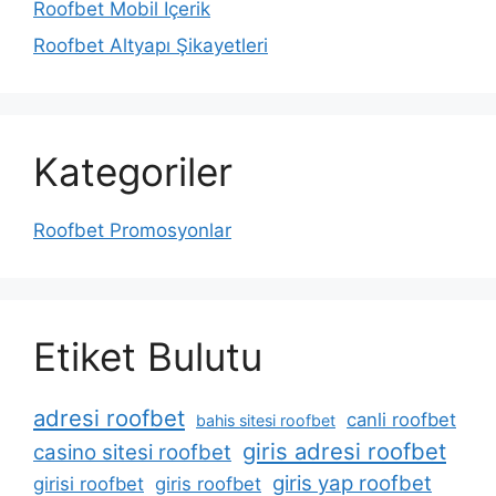
Roofbet Mobil İçerik
Roofbet Altyapı Şikayetleri
Kategoriler
Roofbet Promosyonlar
Etiket Bulutu
adresi roofbet
canli roofbet
bahis sitesi roofbet
giris adresi roofbet
casino sitesi roofbet
giris yap roofbet
girisi roofbet
giris roofbet