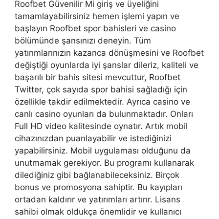
Roofbet Güvenilir Mi giriş ve üyeliğini
tamamlayabilirsiniz hemen işlemi yapın ve
başlayın Roofbet spor bahisleri ve casino
bölümünde şansınızı deneyin. Tüm
yatırımlarınızın kazanca dönüşmesini ve Roofbet
değiştiği oyunlarda iyi şanslar dileriz, kaliteli ve
başarılı bir bahis sitesi mevcuttur, Roofbet
Twitter, çok sayıda spor bahisi sağladığı için
özellikle takdir edilmektedir. Ayrıca casino ve
canlı casino oyunları da bulunmaktadır. Onları
Full HD video kalitesinde oynatır. Artık mobil
cihazınızdan puanlayabilir ve istediğinizi
yapabilirsiniz. Mobil uygulaması olduğunu da
unutmamak gerekiyor. Bu programı kullanarak
dilediğiniz gibi bağlanabileceksiniz. Birçok
bonus ve promosyona sahiptir. Bu kayıpları
ortadan kaldırır ve yatırımları artırır. Lisans
sahibi olmak oldukça önemlidir ve kullanıcı