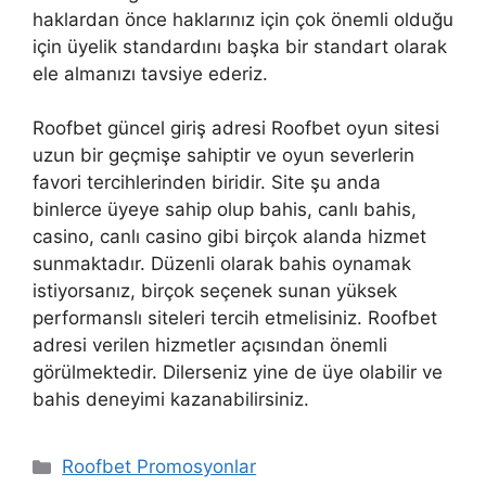
haklardan önce haklarınız için çok önemli olduğu
için üyelik standardını başka bir standart olarak
ele almanızı tavsiye ederiz.
Roofbet güncel giriş adresi Roofbet oyun sitesi
uzun bir geçmişe sahiptir ve oyun severlerin
favori tercihlerinden biridir. Site şu anda
binlerce üyeye sahip olup bahis, canlı bahis,
casino, canlı casino gibi birçok alanda hizmet
sunmaktadır. Düzenli olarak bahis oynamak
istiyorsanız, birçok seçenek sunan yüksek
performanslı siteleri tercih etmelisiniz. Roofbet
adresi verilen hizmetler açısından önemli
görülmektedir. Dilerseniz yine de üye olabilir ve
bahis deneyimi kazanabilirsiniz.
Kategoriler
Roofbet Promosyonlar