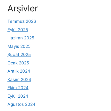
Arşivler
Temmuz 2026
Eylül 2025
Haziran 2025
Mayıs 2025
Şubat 2025
Ocak 2025
Aralık 2024
Kasım 2024
Ekim 2024
Eylül 2024
Ağustos 2024