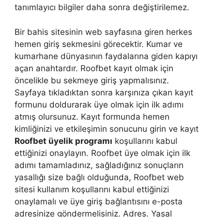
tanımlayıcı bilgiler daha sonra değiştirilemez.
Bir bahis sitesinin web sayfasına giren herkes
hemen giriş sekmesini görecektir. Kumar ve
kumarhane dünyasının faydalarına giden kapıyı
açan anahtardır. Roofbet kayıt olmak için
öncelikle bu sekmeye giriş yapmalısınız.
Sayfaya tıkladıktan sonra karşınıza çıkan kayıt
formunu doldurarak üye olmak için ilk adımı
atmış olursunuz. Kayıt formunda hemen
kimliğinizi ve etkileşimin sonucunu girin ve kayıt
Roofbet üyelik programı
koşullarını kabul
ettiğinizi onaylayın. Roofbet üye olmak için ilk
adımı tamamladınız, sağladığınız sonuçların
yasallığı size bağlı olduğunda, Roofbet web
sitesi kullanım koşullarını kabul ettiğinizi
onaylamalı ve üye giriş bağlantısını e-posta
adresinize göndermelisiniz. Adres. Yasal