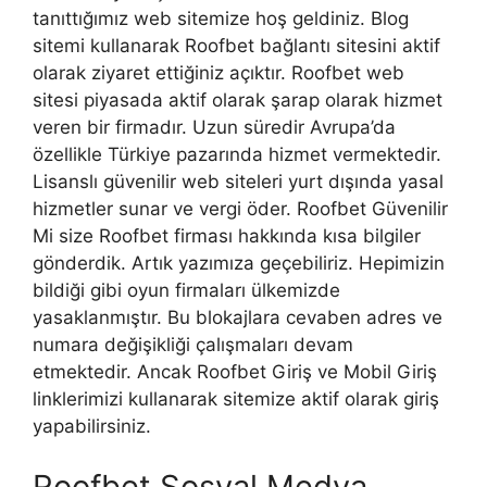
tanıttığımız web sitemize hoş geldiniz. Blog
sitemi kullanarak Roofbet bağlantı sitesini aktif
olarak ziyaret ettiğiniz açıktır. Roofbet web
sitesi piyasada aktif olarak şarap olarak hizmet
veren bir firmadır. Uzun süredir Avrupa’da
özellikle Türkiye pazarında hizmet vermektedir.
Lisanslı güvenilir web siteleri yurt dışında yasal
hizmetler sunar ve vergi öder. Roofbet Güvenilir
Mi size Roofbet firması hakkında kısa bilgiler
gönderdik. Artık yazımıza geçebiliriz. Hepimizin
bildiği gibi oyun firmaları ülkemizde
yasaklanmıştır. Bu blokajlara cevaben adres ve
numara değişikliği çalışmaları devam
etmektedir. Ancak Roofbet Giriş ve Mobil Giriş
linklerimizi kullanarak sitemize aktif olarak giriş
yapabilirsiniz.
Roofbet Sosyal Medya