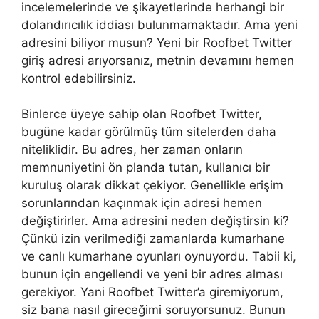
incelemelerinde ve şikayetlerinde herhangi bir
dolandırıcılık iddiası bulunmamaktadır. Ama yeni
adresini biliyor musun? Yeni bir Roofbet Twitter
giriş adresi arıyorsanız, metnin devamını hemen
kontrol edebilirsiniz.
Binlerce üyeye sahip olan Roofbet Twitter,
bugüne kadar görülmüş tüm sitelerden daha
niteliklidir. Bu adres, her zaman onların
memnuniyetini ön planda tutan, kullanıcı bir
kuruluş olarak dikkat çekiyor. Genellikle erişim
sorunlarından kaçınmak için adresi hemen
değiştirirler. Ama adresini neden değiştirsin ki?
Çünkü izin verilmediği zamanlarda kumarhane
ve canlı kumarhane oyunları oynuyordu. Tabii ki,
bunun için engellendi ve yeni bir adres alması
gerekiyor. Yani Roofbet Twitter’a giremiyorum,
siz bana nasıl gireceğimi soruyorsunuz. Bunun