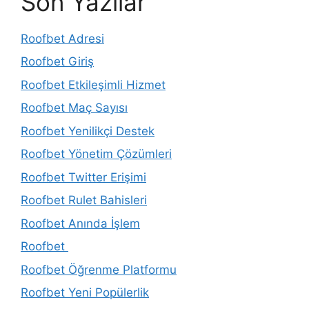
Son Yazılar
Roofbet Adresi
Roofbet Giriş
Roofbet Etkileşimli Hizmet
Roofbet Maç Sayısı
Roofbet Yenilikçi Destek
Roofbet Yönetim Çözümleri
Roofbet Twitter Erişimi
Roofbet Rulet Bahisleri
Roofbet Anında İşlem
Roofbet
Roofbet Öğrenme Platformu
Roofbet Yeni Popülerlik