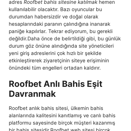
adres
Roofbet bahis sitesine katılmak
hemen
kullanılabilir olacaktır. Bazı oyuncular bu
durumdan habersizdir ve doğal olarak
hesaplarındaki paranın çalındığına inanarak
paniğe kapılırlar. Tekrar ediyorum, bu gerekli
değildir.Daha önce de belirtildiği gibi, bu günlük
durum göz önüne alındığında site yöneticileri
yeni giriş adreslerini çok hızlı bir şekilde
etkinleştirerek ziyaretçinin siteye erişiminin
önündeki tüm engelleri ortadan kaldırır.
Roofbet Anlı Bahis Eşit
Davranmak
Roofbet anlık bahis sitesi, ülkemin bahis
alanlarında kalitesini kanıtlamış ve canlı bahis
platformu sayesinde birçok müşteri kazanmış
bir bahis sitesidir.Roofbet web sitesi birçok