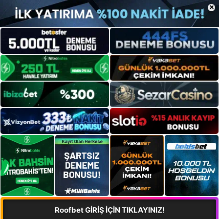
×
Roofbet GİRİŞ İÇİN TIKLAYINIZ!