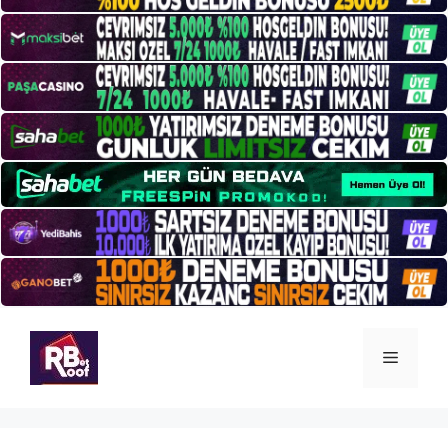
İçeriğe
atla
Menü