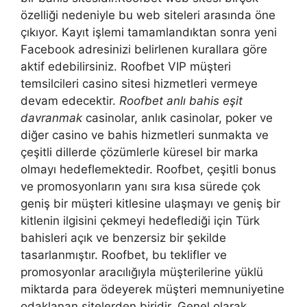
özelliği nedeniyle bu web siteleri arasında öne
çıkıyor. Kayıt işlemi tamamlandıktan sonra yeni
Facebook adresinizi belirlenen kurallara göre
aktif edebilirsiniz. Roofbet VIP müşteri
temsilcileri casino sitesi hizmetleri vermeye
devam edecektir.
Roofbet anlı bahis eşit
davranmak
casinolar, anlık casinolar, poker ve
diğer casino ve bahis hizmetleri sunmakta ve
çeşitli dillerde çözümlerle küresel bir marka
olmayı hedeflemektedir. Roofbet, çeşitli bonus
ve promosyonların yanı sıra kısa sürede çok
geniş bir müşteri kitlesine ulaşmayı ve geniş bir
kitlenin ilgisini çekmeyi hedeflediği için Türk
bahisleri açık ve benzersiz bir şekilde
tasarlanmıştır. Roofbet, bu teklifler ve
promosyonlar aracılığıyla müşterilerine yüklü
miktarda para ödeyerek müşteri memnuniyetine
odaklanan sitelerden biridir. Genel olarak