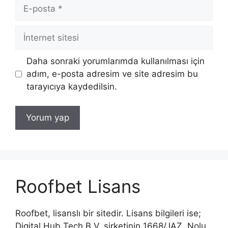
E-
posta
İnternet
sitesi
Daha sonraki yorumlarımda kullanılması için
adım, e-posta adresim ve site adresim bu
tarayıcıya kaydedilsin.
Roofbet Lisans
Roofbet, lisanslı bir sitedir. Lisans bilgileri ise;
Digital Hub Tech B.V. şirketinin 1668/JAZ. Nolu