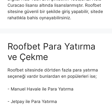
Curacao lisansı altında lisanslanmıştır. Roofbet
sitesine güvenli bir şekilde giriş yapabilir, sitede
rahatlıkla bahis oynayabilirsiniz.
Roofbet Para Yatırma
ve Çekme
Roofbet sitesinde dörtden fazla para yatırma
seçeneği vardır bunlardan en popülerleri ise;
- Manuel Havale ile Para Yatırma
- Jetpay ile Para Yatırma