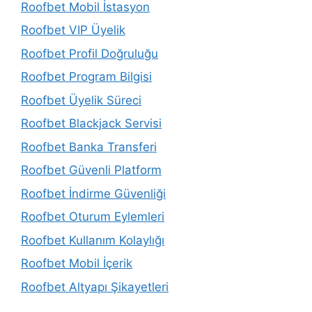
Roofbet Mobil İstasyon
Roofbet VIP Üyelik
Roofbet Profil Doğruluğu
Roofbet Program Bilgisi
Roofbet Üyelik Süreci
Roofbet Blackjack Servisi
Roofbet Banka Transferi
Roofbet Güvenli Platform
Roofbet İndirme Güvenliği
Roofbet Oturum Eylemleri
Roofbet Kullanım Kolaylığı
Roofbet Mobil İçerik
Roofbet Altyapı Şikayetleri