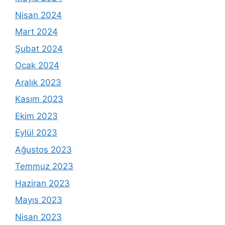
Nisan 2024
Mart 2024
Şubat 2024
Ocak 2024
Aralık 2023
Kasım 2023
Ekim 2023
Eylül 2023
Ağustos 2023
Temmuz 2023
Haziran 2023
Mayıs 2023
Nisan 2023