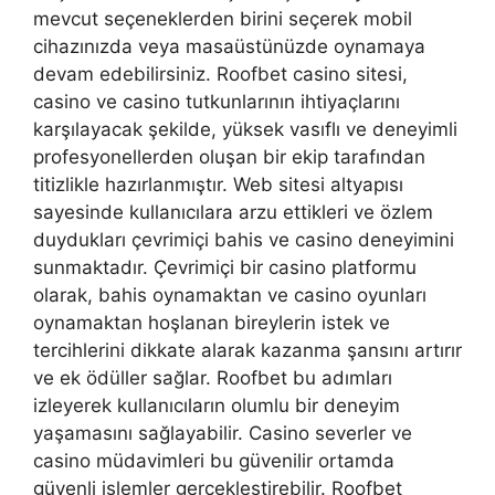
mevcut seçeneklerden birini seçerek mobil
cihazınızda veya masaüstünüzde oynamaya
devam edebilirsiniz. Roofbet casino sitesi,
casino ve casino tutkunlarının ihtiyaçlarını
karşılayacak şekilde, yüksek vasıflı ve deneyimli
profesyonellerden oluşan bir ekip tarafından
titizlikle hazırlanmıştır. Web sitesi altyapısı
sayesinde kullanıcılara arzu ettikleri ve özlem
duydukları çevrimiçi bahis ve casino deneyimini
sunmaktadır. Çevrimiçi bir casino platformu
olarak, bahis oynamaktan ve casino oyunları
oynamaktan hoşlanan bireylerin istek ve
tercihlerini dikkate alarak kazanma şansını artırır
ve ek ödüller sağlar. Roofbet bu adımları
izleyerek kullanıcıların olumlu bir deneyim
yaşamasını sağlayabilir. Casino severler ve
casino müdavimleri bu güvenilir ortamda
güvenli işlemler gerçekleştirebilir. Roofbet