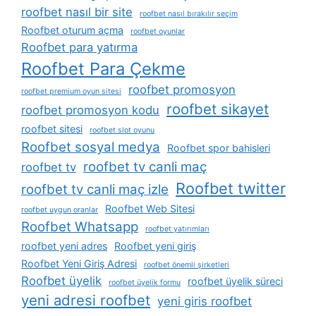
roofbet nasıl bir site
roofbet nasıl bırakılır seçim
Roofbet oturum açma
roofbet oyunlar
Roofbet para yatırma
Roofbet Para Çekme
roofbet promosyon
roofbet premium oyun sitesi
roofbet sikayet
roofbet promosyon kodu
roofbet sitesi
roofbet slot oyunu
Roofbet sosyal medya
Roofbet spor bahisleri
roofbet tv canli maç
roofbet tv
Roofbet twitter
roofbet tv canli maç izle
Roofbet Web Sitesi
roofbet uygun oranlar
Roofbet Whatsapp
roofbet yatırımları
roofbet yeni adres
Roofbet yeni giriş
Roofbet Yeni Giriş Adresi
roofbet önemli şirketleri
Roofbet üyelik
roofbet üyelik süreci
roofbet üyelik formu
yeni adresi roofbet
yeni giris roofbet