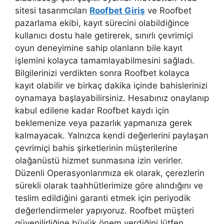
sitesi tasarımcıları
Roofbet Giriş
ve Roofbet
pazarlama ekibi, kayıt sürecini olabildiğince
kullanıcı dostu hale getirerek, sınırlı çevrimiçi
oyun deneyimine sahip olanların bile kayıt
işlemini kolayca tamamlayabilmesini sağladı.
Bilgilerinizi verdikten sonra Roofbet kolayca
kayıt olabilir ve birkaç dakika içinde bahislerinizi
oynamaya başlayabilirsiniz. Hesabınız onaylanıp
kabul edilene kadar Roofbet kaydı için
beklemenize veya pazarlık yapmanıza gerek
kalmayacak. Yalnızca kendi değerlerini paylaşan
çevrimiçi bahis şirketlerinin müşterilerine
olağanüstü hizmet sunmasına izin verirler.
Düzenli Operasyonlarımıza ek olarak, çerezlerin
sürekli olarak taahhütlerimize göre alındığını ve
teslim edildiğini garanti etmek için periyodik
değerlendirmeler yapıyoruz. Roofbet müşteri
güvenilirliğine büyük önem verdiğini lütfen