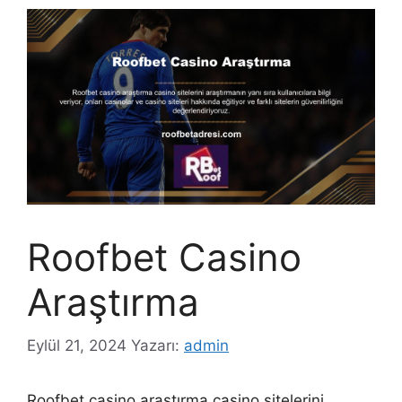
Roofbet Casino
Araştırma
Eylül 21, 2024
Yazarı:
admin
Roofbet casino araştırma casino sitelerini