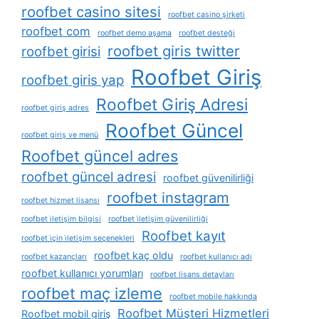
roofbet casino sitesi
roofbet casino şirketi
roofbet com
roofbet demo aşama
roofbet desteği
roofbet giris twitter
roofbet girisi
Roofbet Giriş
roofbet giris yap
Roofbet Giriş Adresi
roofbet giriş adres
Roofbet Güncel
roofbet giriş ve menü
Roofbet güncel adres
roofbet güncel adresi
roofbet güvenilirliği
roofbet instagram
roofbet hizmet lisansı
roofbet i̇letişim bilgisi
roofbet i̇letişim güvenilirliği
Roofbet kayıt
roofbet i̇çin i̇letişim seçenekleri
roofbet kaç oldu
roofbet kazançları
roofbet kullanıcı adı
roofbet kullanıcı yorumları
roofbet lisans detayları
roofbet maç izleme
roofbet mobile hakkında
Roofbet Müşteri Hizmetleri
Roofbet mobil giriş