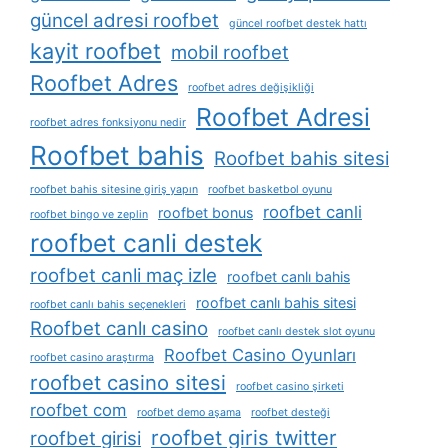
güncel adresi roofbet
güncel roofbet destek hattı
kayit roofbet
mobil roofbet
Roofbet Adres
roofbet adres değişikliği
Roofbet Adresi
roofbet adres fonksiyonu nedir
Roofbet bahis
Roofbet bahis sitesi
roofbet bahis sitesine giriş yapın
roofbet basketbol oyunu
roofbet canli
roofbet bonus
roofbet bingo ve zeplin
roofbet canli destek
roofbet canli maç izle
roofbet canlı bahis
roofbet canlı bahis sitesi
roofbet canlı bahis seçenekleri
Roofbet canlı casino
roofbet canlı destek slot oyunu
Roofbet Casino Oyunları
roofbet casino araştırma
roofbet casino sitesi
roofbet casino şirketi
roofbet com
roofbet demo aşama
roofbet desteği
roofbet giris twitter
roofbet girisi