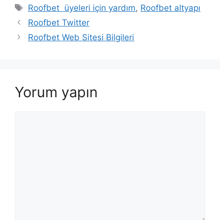
Etiketler
Roofbet üyeleri için yardım
,
Roofbet altyapı
Roofbet Twitter
Roofbet Web Sitesi Bilgileri
Yorum yapın
Yorum