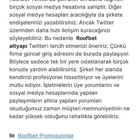
birçok sosyal medya hesabına sahiptir. Diğer
sosyal medya hesapları aracılığıyla da şirkete
endişelerinizi yazabilirsiniz. Ancak Twitter
üzerinden daha hızlı iletişim kuracağınızı
söyleyebiliriz. Bu nedenle
Roofbet
altyapı
Twitter’ı tercih etmenizi öneririz. Çünkü
firma güncel giriş adresini de burada paylaşıyor.
Böylece sadece tek bir yere odaklanarak birçok
konuda yardım alabilirsiniz. Şirket her alanda
kendinizi profesyonel hissettiriyor ve üyelerini
mutlu ediyor. İşletmelerin üye yorumlarını ve
sosyal medya hesaplarında yapılan
paylaşımların altına yapılan yorumları
okuduğumuz zaman müşteri memnuniyetinin ne
kadar yüksek olduğunu rahatlıkla görebiliriz.
Kategoriler
Roofbet Promosyonlar