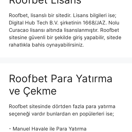
Roofbet, lisanslı bir sitedir. Lisans bilgileri ise;
Digital Hub Tech B.V. şirketinin 1668/JAZ. Nolu
Curacao lisansı altında lisanslanmıştır. Roofbet
sitesine güvenli bir şekilde giriş yapabilir, sitede
rahatlıkla bahis oynayabilirsiniz.
Roofbet Para Yatırma
ve Çekme
Roofbet sitesinde dörtden fazla para yatırma
seçeneği vardır bunlardan en popülerleri ise;
- Manuel Havale ile Para Yatırma