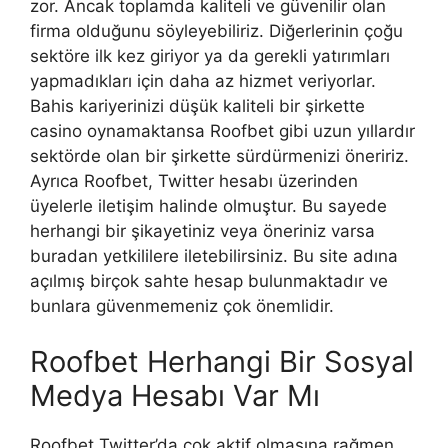
zor. Ancak toplamda kaliteli ve güvenilir olan
firma olduğunu söyleyebiliriz. Diğerlerinin çoğu
sektöre ilk kez giriyor ya da gerekli yatırımları
yapmadıkları için daha az hizmet veriyorlar.
Bahis kariyerinizi düşük kaliteli bir şirkette
casino oynamaktansa Roofbet gibi uzun yıllardır
sektörde olan bir şirkette sürdürmenizi öneririz.
Ayrıca Roofbet, Twitter hesabı üzerinden
üyelerle iletişim halinde olmuştur. Bu sayede
herhangi bir şikayetiniz veya öneriniz varsa
buradan yetkililere iletebilirsiniz. Bu site adına
açılmış birçok sahte hesap bulunmaktadır ve
bunlara güvenmemeniz çok önemlidir.
Roofbet Herhangi Bir Sosyal
Medya Hesabı Var Mı
Roofbet Twitter’da çok aktif olmasına rağmen