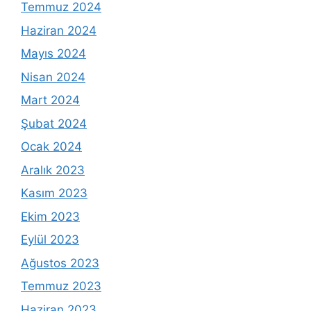
Temmuz 2024
Haziran 2024
Mayıs 2024
Nisan 2024
Mart 2024
Şubat 2024
Ocak 2024
Aralık 2023
Kasım 2023
Ekim 2023
Eylül 2023
Ağustos 2023
Temmuz 2023
Haziran 2023