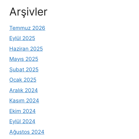
Arşivler
Temmuz 2026
Eylül 2025
Haziran 2025
Mayıs 2025
Şubat 2025
Ocak 2025
Aralık 2024
Kasım 2024
Ekim 2024
Eylül 2024
Ağustos 2024