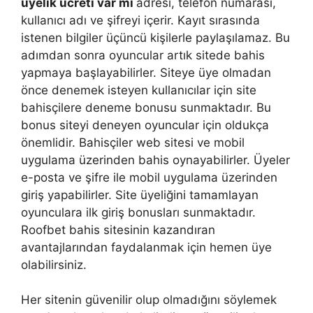
üyelik ücreti var mı
adresi, telefon numarası,
kullanıcı adı ve şifreyi içerir. Kayıt sırasında
istenen bilgiler üçüncü kişilerle paylaşılamaz. Bu
adımdan sonra oyuncular artık sitede bahis
yapmaya başlayabilirler. Siteye üye olmadan
önce denemek isteyen kullanıcılar için site
bahisçilere deneme bonusu sunmaktadır. Bu
bonus siteyi deneyen oyuncular için oldukça
önemlidir. Bahisçiler web sitesi ve mobil
uygulama üzerinden bahis oynayabilirler. Üyeler
e-posta ve şifre ile mobil uygulama üzerinden
giriş yapabilirler. Site üyeliğini tamamlayan
oyunculara ilk giriş bonusları sunmaktadır.
Roofbet bahis sitesinin kazandıran
avantajlarından faydalanmak için hemen üye
olabilirsiniz.
Her sitenin güvenilir olup olmadığını söylemek