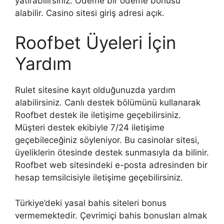
yatırabilirsiniz. Ödeme bir ödeme bonusu
alabilir. Casino sitesi giriş adresi açık.
Roofbet Üyeleri İçin
Yardım
Rulet sitesine kayıt olduğunuzda yardım
alabilirsiniz. Canlı destek bölümünü kullanarak
Roofbet destek ile iletişime geçebilirsiniz.
Müşteri destek ekibiyle 7/24 iletişime
geçebileceğiniz söyleniyor. Bu casinolar sitesi,
üyeliklerin ötesinde destek sunmasıyla da bilinir.
Roofbet web sitesindeki e-posta adresinden bir
hesap temsilcisiyle iletişime geçebilirsiniz.
Türkiye’deki yasal bahis siteleri bonus
vermemektedir. Çevrimiçi bahis bonusları almak