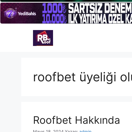
İçeriğe
atla
roofbet üyeliği o
Roofbet Hakkında
Mayıs 18, 2024
Yazarı:
admin