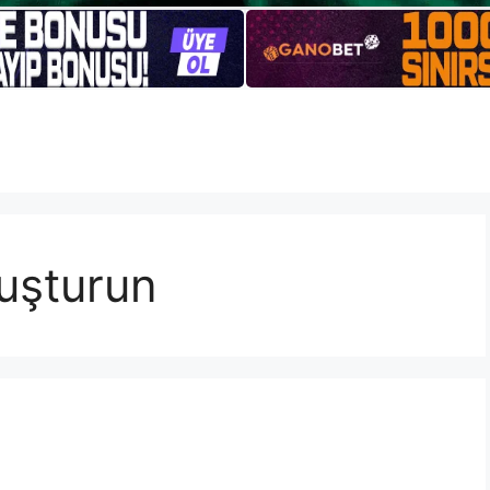
luşturun