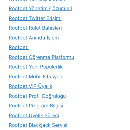
Roofbet Yönetim Çözümleri
Roofbet Twitter Erişimi
Roofbet Rulet Bahisleri
Roofbet Anında İşlem
Roofbet
Roofbet Öğrenme Platformu
Roofbet Yeni Popülerlik
Roofbet Mobil İstasyon
Roofbet VIP Üyelik
Roofbet Profil Doğruluğu
Roofbet Program Bilgisi
Roofbet Üyelik Süreci
Roofbet Blackjack Servisi