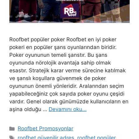
Roofbet popüler poker Roofbet en iyi poker
pokeri en popüler şans oyunlarından biridir.
Poker oyununun temeli şanstır. Bu şans
oyununda nörolojik avantaja sahip olmak
esastır. Stratejik karar verme sürecine katılmak
ve şanslı koşullara güvenmek de poker
oyununun önemli yönleridir. Aralarından seçim
yapabileceğiniz çok sayıda poker oyunu çeşidi
vardır. Genel olarak günümüzde kullanıcıların en
aşina olduğu …
Devamını oku…
Kategoriler
Roofbet Promosyonlar
Etiketler
roofbet güvenilir adres
,
roofbet popüler