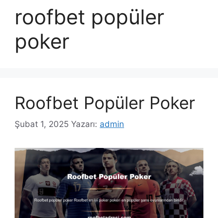
roofbet popüler
poker
Roofbet Popüler Poker
Şubat 1, 2025
Yazarı:
admin