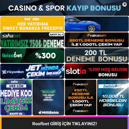
×
Roofbet GİRİŞ İÇİN TIKLAYINIZ!