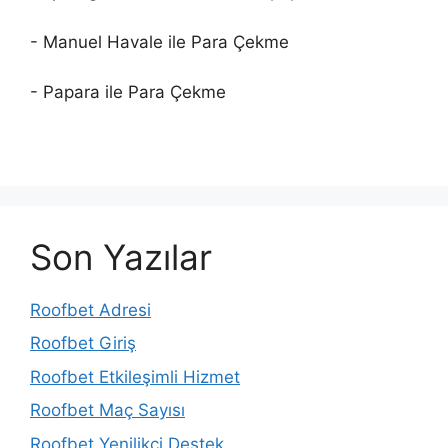
- Manuel Havale ile Para Çekme
- Papara ile Para Çekme
Son Yazılar
Roofbet Adresi
Roofbet Giriş
Roofbet Etkileşimli Hizmet
Roofbet Maç Sayısı
Roofbet Yenilikçi Destek