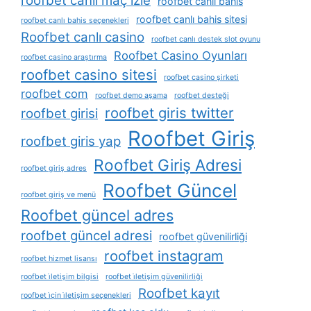
roofbet canli maç izle
roofbet canlı bahis
roofbet canlı bahis sitesi
roofbet canlı bahis seçenekleri
Roofbet canlı casino
roofbet canlı destek slot oyunu
Roofbet Casino Oyunları
roofbet casino araştırma
roofbet casino sitesi
roofbet casino şirketi
roofbet com
roofbet demo aşama
roofbet desteği
roofbet giris twitter
roofbet girisi
Roofbet Giriş
roofbet giris yap
Roofbet Giriş Adresi
roofbet giriş adres
Roofbet Güncel
roofbet giriş ve menü
Roofbet güncel adres
roofbet güncel adresi
roofbet güvenilirliği
roofbet instagram
roofbet hizmet lisansı
roofbet i̇letişim bilgisi
roofbet i̇letişim güvenilirliği
Roofbet kayıt
roofbet i̇çin i̇letişim seçenekleri