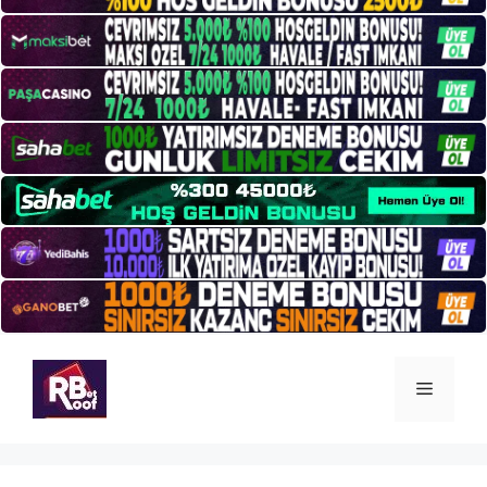
İçeriğe
atla
Menü