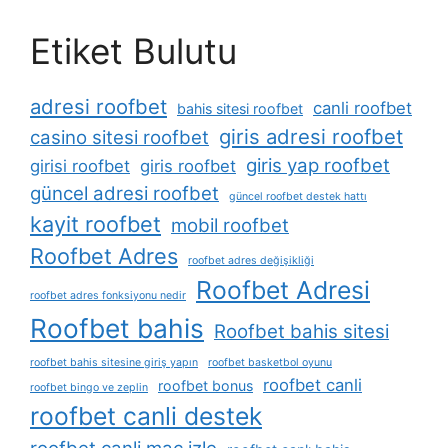
Etiket Bulutu
adresi roofbet
canli roofbet
bahis sitesi roofbet
giris adresi roofbet
casino sitesi roofbet
giris yap roofbet
girisi roofbet
giris roofbet
güncel adresi roofbet
güncel roofbet destek hattı
kayit roofbet
mobil roofbet
Roofbet Adres
roofbet adres değişikliği
Roofbet Adresi
roofbet adres fonksiyonu nedir
Roofbet bahis
Roofbet bahis sitesi
roofbet bahis sitesine giriş yapın
roofbet basketbol oyunu
roofbet canli
roofbet bonus
roofbet bingo ve zeplin
roofbet canli destek