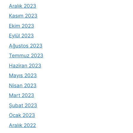
Aralık 2023
Kasım 2023
Ekim 2023
Eylül 2023
Ağustos 2023
Temmuz 2023
Haziran 2023
Mayıs 2023
Nisan 2023
Mart 2023
Şubat 2023
Ocak 2023
Aralık 2022