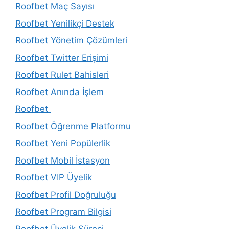
Roofbet Maç Sayısı
Roofbet Yenilikçi Destek
Roofbet Yönetim Çözümleri
Roofbet Twitter Erişimi
Roofbet Rulet Bahisleri
Roofbet Anında İşlem
Roofbet
Roofbet Öğrenme Platformu
Roofbet Yeni Popülerlik
Roofbet Mobil İstasyon
Roofbet VIP Üyelik
Roofbet Profil Doğruluğu
Roofbet Program Bilgisi
Roofbet Üyelik Süreci