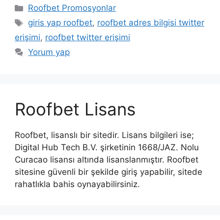
Kategoriler
Roofbet Promosyonlar
Etiketler
giris yap roofbet
,
roofbet adres bilgisi twitter
erişimi
,
roofbet twitter erişimi
Yorum yap
Roofbet Lisans
Roofbet, lisanslı bir sitedir. Lisans bilgileri ise;
Digital Hub Tech B.V. şirketinin 1668/JAZ. Nolu
Curacao lisansı altında lisanslanmıştır. Roofbet
sitesine güvenli bir şekilde giriş yapabilir, sitede
rahatlıkla bahis oynayabilirsiniz.