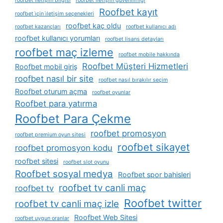
roofbet i̇letişim bilgisi
roofbet i̇letişim güvenilirliği
Roofbet kayıt
roofbet i̇çin i̇letişim seçenekleri
roofbet kaç oldu
roofbet kazançları
roofbet kullanıcı adı
roofbet kullanıcı yorumları
roofbet lisans detayları
roofbet maç izleme
roofbet mobile hakkında
Roofbet Müşteri Hizmetleri
Roofbet mobil giriş
roofbet nasıl bir site
roofbet nasıl bırakılır seçim
Roofbet oturum açma
roofbet oyunlar
Roofbet para yatırma
Roofbet Para Çekme
roofbet promosyon
roofbet premium oyun sitesi
roofbet sikayet
roofbet promosyon kodu
roofbet sitesi
roofbet slot oyunu
Roofbet sosyal medya
Roofbet spor bahisleri
roofbet tv canli maç
roofbet tv
Roofbet twitter
roofbet tv canli maç izle
Roofbet Web Sitesi
roofbet uygun oranlar