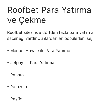
Roofbet Para Yatırma
ve Çekme
Roofbet sitesinde dörtden fazla para yatırma
seçeneği vardır bunlardan en popülerleri ise;
- Manuel Havale ile Para Yatırma
- Jetpay ile Para Yatırma
- Papara
- Parazula
- Payfix