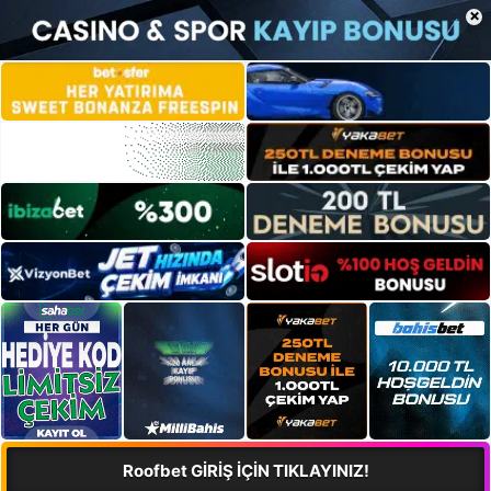
×
Roofbet GİRİŞ İÇİN TIKLAYINIZ!