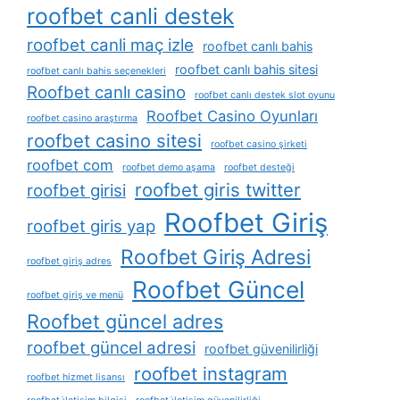
roofbet canli destek
roofbet canli maç izle
roofbet canlı bahis
roofbet canlı bahis sitesi
roofbet canlı bahis seçenekleri
Roofbet canlı casino
roofbet canlı destek slot oyunu
Roofbet Casino Oyunları
roofbet casino araştırma
roofbet casino sitesi
roofbet casino şirketi
roofbet com
roofbet demo aşama
roofbet desteği
roofbet giris twitter
roofbet girisi
Roofbet Giriş
roofbet giris yap
Roofbet Giriş Adresi
roofbet giriş adres
Roofbet Güncel
roofbet giriş ve menü
Roofbet güncel adres
roofbet güncel adresi
roofbet güvenilirliği
roofbet instagram
roofbet hizmet lisansı