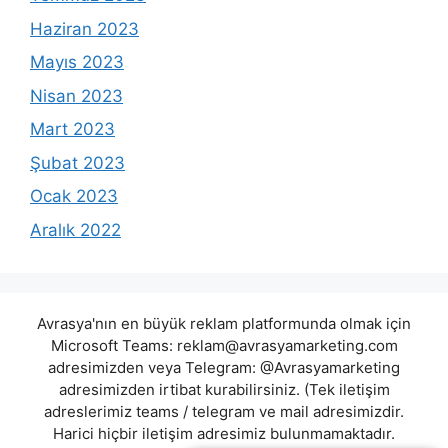
Haziran 2023
Mayıs 2023
Nisan 2023
Mart 2023
Şubat 2023
Ocak 2023
Aralık 2022
Avrasya'nın en büyük reklam platformunda olmak için
Microsoft Teams:
reklam@avrasyamarketing.com
adresimizden veya Telegram: @Avrasyamarketing
adresimizden irtibat kurabilirsiniz. (Tek iletişim
adreslerimiz teams / telegram ve mail adresimizdir.
Harici hiçbir iletişim adresimiz bulunmamaktadır.