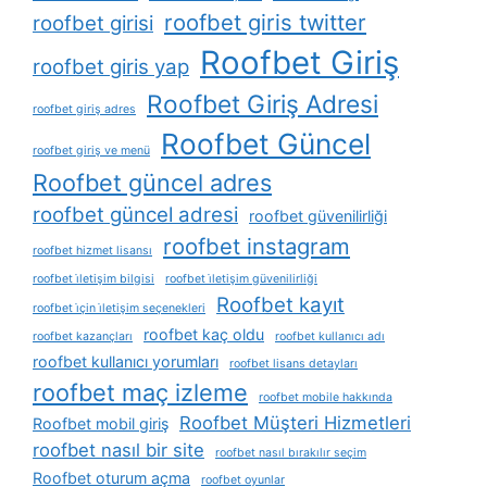
roofbet giris twitter
roofbet girisi
Roofbet Giriş
roofbet giris yap
Roofbet Giriş Adresi
roofbet giriş adres
Roofbet Güncel
roofbet giriş ve menü
Roofbet güncel adres
roofbet güncel adresi
roofbet güvenilirliği
roofbet instagram
roofbet hizmet lisansı
roofbet i̇letişim bilgisi
roofbet i̇letişim güvenilirliği
Roofbet kayıt
roofbet i̇çin i̇letişim seçenekleri
roofbet kaç oldu
roofbet kazançları
roofbet kullanıcı adı
roofbet kullanıcı yorumları
roofbet lisans detayları
roofbet maç izleme
roofbet mobile hakkında
Roofbet Müşteri Hizmetleri
Roofbet mobil giriş
roofbet nasıl bir site
roofbet nasıl bırakılır seçim
Roofbet oturum açma
roofbet oyunlar