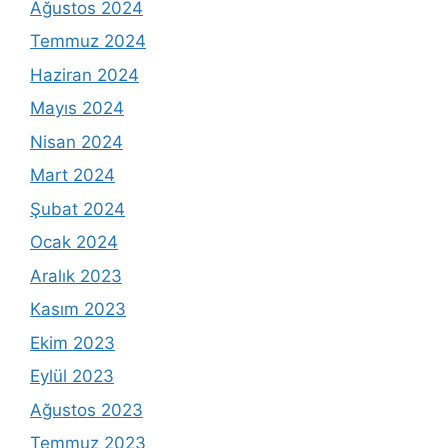
Ağustos 2024
Temmuz 2024
Haziran 2024
Mayıs 2024
Nisan 2024
Mart 2024
Şubat 2024
Ocak 2024
Aralık 2023
Kasım 2023
Ekim 2023
Eylül 2023
Ağustos 2023
Temmuz 2023