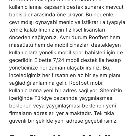
kullanıcılarına kapsamlı destek sunarak mevcut
bahisçiler arasında öne çıkıyor. Bu nedenle,
çevrimdışı oynayabilmeniz ve istikrarlı altyapıyla
temiz kalabilmeniz için fiziksel lisansları
önceden sağlıyoruz. Aynı durum Roofbet hem
masaüstü hem de mobil cihazları destekleyen
kullanıcılara yönelik mobil spor bahisleri için de
geçerlidir. Elbette 7/24 mobil destek ile hesap
yöneticinize her zaman ulaşabilirsiniz. Bu,
incelediğimiz her fırsatın en az bir eylem planı
sağladığı anlamına gelir. Roofbet mobil
kullanıcılarına yeni bir adres sağlıyor. Sitemizin
içeriğinde Türkiye pazarında yaygınlaşması
beklenen veya yaygınlaşması beklenen yeni
firmaların adresleri yer almaktadır. Tek tıkla
güvenli bir şekilde yeni adrese geçebilirsiniz.