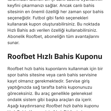
keyfini çıkarmanızı sağlar. Ancak canlı bahis
sitesinin en önemli özelliği her zaman spor bahis
seçeneğidir. Futbol gibi farklı seçenekleri
kullanarak kupon oluşturabilirsiniz. Bu noktada
Hızlı Bahis adı verilen özelliği kullanabilirsiniz.
Abonelik Roofbet, aboneliğin tüm avantajlarını
sunar.
Roofbet Hızlı Bahis Kuponu
Roofbet hızlı bahis kuponlarını kullanmak için bir
spor bahis sitesine veya canlı bahis servisine
kayıt olmanız gerekmektedir. Servise giriş
yaptığınızda sağ tarafta bahis kuponunuzu
göreceksiniz. Bu araç genellikle geleneksel
ondalık sistem gibi başka araçları da içerir.
Aşağı kaydırırsanız
Roofbet hızlı bahis kuponu