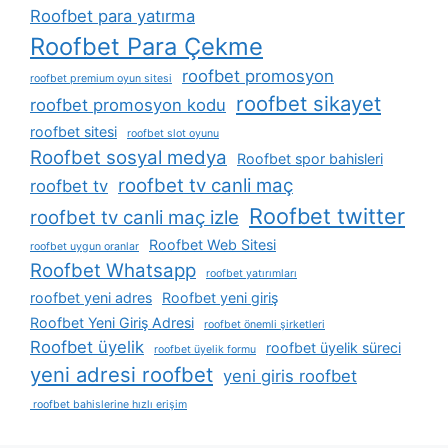
Roofbet para yatırma
Roofbet Para Çekme
roofbet promosyon
roofbet premium oyun sitesi
roofbet sikayet
roofbet promosyon kodu
roofbet sitesi
roofbet slot oyunu
Roofbet sosyal medya
Roofbet spor bahisleri
roofbet tv canli maç
roofbet tv
Roofbet twitter
roofbet tv canli maç izle
Roofbet Web Sitesi
roofbet uygun oranlar
Roofbet Whatsapp
roofbet yatırımları
roofbet yeni adres
Roofbet yeni giriş
Roofbet Yeni Giriş Adresi
roofbet önemli şirketleri
Roofbet üyelik
roofbet üyelik süreci
roofbet üyelik formu
yeni adresi roofbet
yeni giris roofbet
roofbet bahislerine hızlı erişim