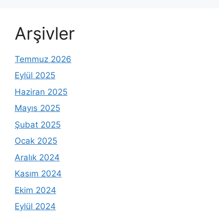
Arşivler
Temmuz 2026
Eylül 2025
Haziran 2025
Mayıs 2025
Şubat 2025
Ocak 2025
Aralık 2024
Kasım 2024
Ekim 2024
Eylül 2024