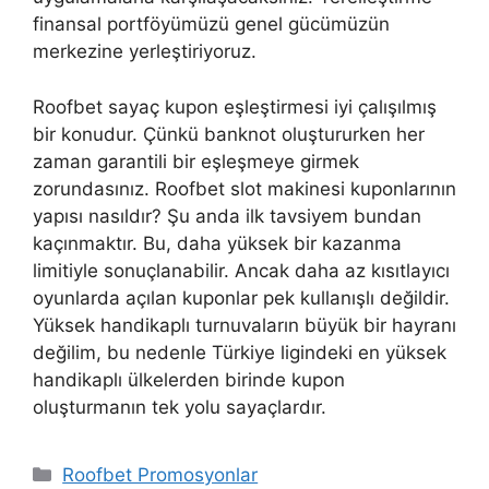
finansal portföyümüzü genel gücümüzün
merkezine yerleştiriyoruz.
Roofbet sayaç kupon eşleştirmesi iyi çalışılmış
bir konudur. Çünkü banknot oluştururken her
zaman garantili bir eşleşmeye girmek
zorundasınız. Roofbet slot makinesi kuponlarının
yapısı nasıldır? Şu anda ilk tavsiyem bundan
kaçınmaktır. Bu, daha yüksek bir kazanma
limitiyle sonuçlanabilir. Ancak daha az kısıtlayıcı
oyunlarda açılan kuponlar pek kullanışlı değildir.
Yüksek handikaplı turnuvaların büyük bir hayranı
değilim, bu nedenle Türkiye ligindeki en yüksek
handikaplı ülkelerden birinde kupon
oluşturmanın tek yolu sayaçlardır.
Kategoriler
Roofbet Promosyonlar