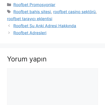
Kategoriler
Roofbet Promosyonlar
Etiketler
Roofbet bahis sitesi
,
roofbet casino sektörü
,
roofbet tarayıcı eklentisi
Roofbet Şu Anki Adresi Hakkında
Roofbet Adresleri
Yorum yapın
Yorum