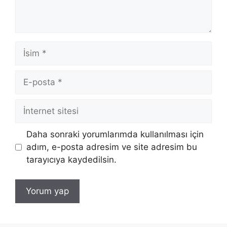
İsim
E-
posta
İnternet
sitesi
Daha sonraki yorumlarımda kullanılması için
adım, e-posta adresim ve site adresim bu
tarayıcıya kaydedilsin.