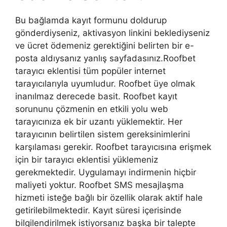
Bu bağlamda kayıt formunu doldurup
gönderdiyseniz, aktivasyon linkini beklediyseniz
ve ücret ödemeniz gerektiğini belirten bir e-
posta aldıysanız yanlış sayfadasınız.Roofbet
tarayıcı eklentisi tüm popüler internet
tarayıcılarıyla uyumludur. Roofbet üye olmak
inanılmaz derecede basit. Roofbet kayıt
sorununu çözmenin en etkili yolu web
tarayıcınıza ek bir uzantı yüklemektir. Her
tarayıcının belirtilen sistem gereksinimlerini
karşılaması gerekir. Roofbet tarayıcısına erişmek
için bir tarayıcı eklentisi yüklemeniz
gerekmektedir. Uygulamayı indirmenin hiçbir
maliyeti yoktur. Roofbet SMS mesajlaşma
hizmeti isteğe bağlı bir özellik olarak aktif hale
getirilebilmektedir. Kayıt süresi içerisinde
bilgilendirilmek istiyorsanız başka bir talepte