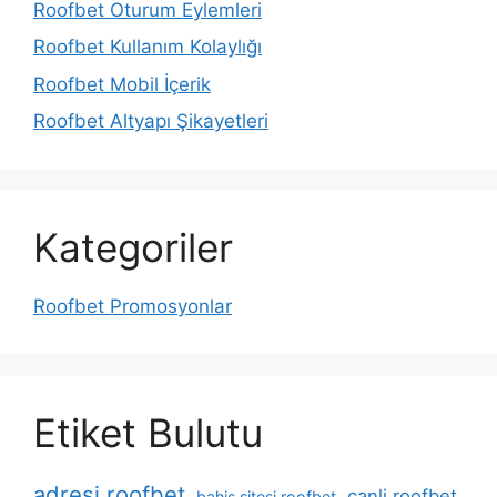
Roofbet Oturum Eylemleri
Roofbet Kullanım Kolaylığı
Roofbet Mobil İçerik
Roofbet Altyapı Şikayetleri
Kategoriler
Roofbet Promosyonlar
Etiket Bulutu
adresi roofbet
canli roofbet
bahis sitesi roofbet