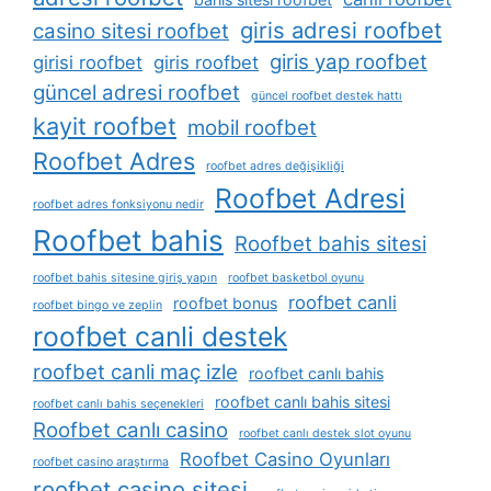
giris adresi roofbet
casino sitesi roofbet
giris yap roofbet
girisi roofbet
giris roofbet
güncel adresi roofbet
güncel roofbet destek hattı
kayit roofbet
mobil roofbet
Roofbet Adres
roofbet adres değişikliği
Roofbet Adresi
roofbet adres fonksiyonu nedir
Roofbet bahis
Roofbet bahis sitesi
roofbet bahis sitesine giriş yapın
roofbet basketbol oyunu
roofbet canli
roofbet bonus
roofbet bingo ve zeplin
roofbet canli destek
roofbet canli maç izle
roofbet canlı bahis
roofbet canlı bahis sitesi
roofbet canlı bahis seçenekleri
Roofbet canlı casino
roofbet canlı destek slot oyunu
Roofbet Casino Oyunları
roofbet casino araştırma
roofbet casino sitesi