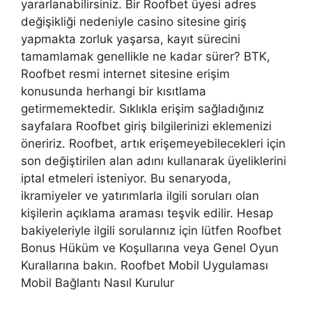
yararlanabilirsiniz. Bir Roofbet üyesi adres
değişikliği nedeniyle casino sitesine giriş
yapmakta zorluk yaşarsa, kayıt sürecini
tamamlamak genellikle ne kadar sürer? BTK,
Roofbet resmi internet sitesine erişim
konusunda herhangi bir kısıtlama
getirmemektedir. Sıklıkla erişim sağladığınız
sayfalara Roofbet giriş bilgilerinizi eklemenizi
öneririz. Roofbet, artık erişemeyebilecekleri için
son değiştirilen alan adını kullanarak üyeliklerini
iptal etmeleri isteniyor. Bu senaryoda,
ikramiyeler ve yatırımlarla ilgili soruları olan
kişilerin açıklama araması teşvik edilir. Hesap
bakiyeleriyle ilgili sorularınız için lütfen Roofbet
Bonus Hüküm ve Koşullarına veya Genel Oyun
Kurallarına bakın. Roofbet Mobil Uygulaması
Mobil Bağlantı Nasıl Kurulur