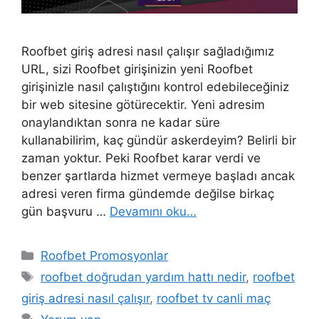
Roofbet giriş adresi nasıl çalışır sağladığımız
URL, sizi Roofbet girişinizin yeni Roofbet
girişinizle nasıl çalıştığını kontrol edebileceğiniz
bir web sitesine götürecektir. Yeni adresim
onaylandıktan sonra ne kadar süre
kullanabilirim, kaç gündür askerdeyim? Belirli bir
zaman yoktur. Peki Roofbet karar verdi ve
benzer şartlarda hizmet vermeye başladı ancak
adresi veren firma gündemde değilse birkaç
gün başvuru …
Devamını oku…
Kategoriler
Roofbet Promosyonlar
Etiketler
roofbet doğrudan yardım hattı nedir
,
roofbet
giriş adresi nasıl çalışır
,
roofbet tv canli maç