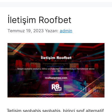
İletişim Roofbet
Temmuz 19, 2023
Yazarı:
admin
İ̇letişim seobahis seobahis, birinci sınıf alternatif