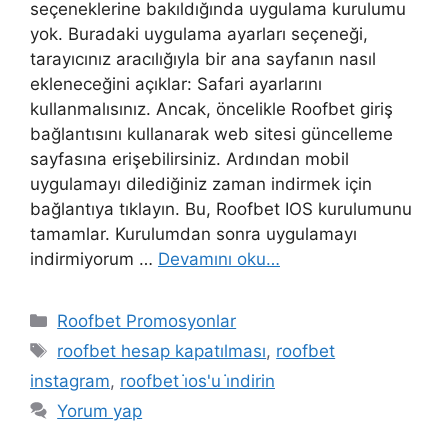
seçeneklerine bakıldığında uygulama kurulumu
yok. Buradaki uygulama ayarları seçeneği,
tarayıcınız aracılığıyla bir ana sayfanın nasıl
ekleneceğini açıklar: Safari ayarlarını
kullanmalısınız. Ancak, öncelikle Roofbet giriş
bağlantısını kullanarak web sitesi güncelleme
sayfasına erişebilirsiniz. Ardından mobil
uygulamayı dilediğiniz zaman indirmek için
bağlantıya tıklayın. Bu, Roofbet IOS kurulumunu
tamamlar. Kurulumdan sonra uygulamayı
indirmiyorum …
Devamını oku…
Kategoriler
Roofbet Promosyonlar
Etiketler
roofbet hesap kapatılması
,
roofbet
instagram
,
roofbet i̇os'u i̇ndirin
Yorum yap