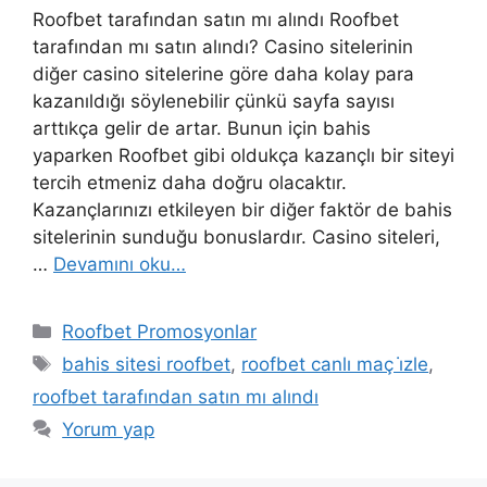
Roofbet tarafından satın mı alındı Roofbet
tarafından mı satın alındı? Casino sitelerinin
diğer casino sitelerine göre daha kolay para
kazanıldığı söylenebilir çünkü sayfa sayısı
arttıkça gelir de artar. Bunun için bahis
yaparken Roofbet gibi oldukça kazançlı bir siteyi
tercih etmeniz daha doğru olacaktır.
Kazançlarınızı etkileyen bir diğer faktör de bahis
sitelerinin sunduğu bonuslardır. Casino siteleri,
…
Devamını oku…
Kategoriler
Roofbet Promosyonlar
Etiketler
bahis sitesi roofbet
,
roofbet canlı maç i̇zle
,
roofbet tarafından satın mı alındı
Yorum yap