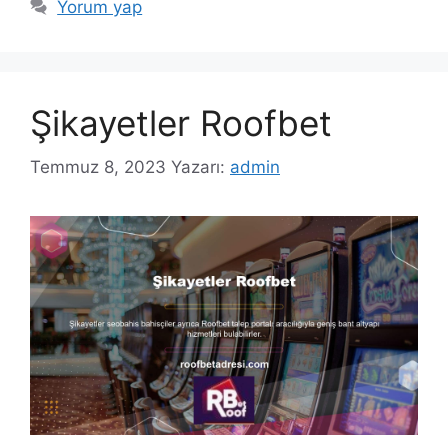
Yorum yap
Şikayetler Roofbet
Temmuz 8, 2023
Yazarı:
admin