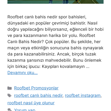
Roofbet canlı bahis nedir spor bahisleri,
dünyadaki en popüler çevrimiçi bahistir. Nasıl
doğru yapılacağını biliyorsanız, eğlenceli bir hobi
ve para kazanmanın harika bir yolu. Roofbet
Canlı Bahis Nedir? Çok popüler. Bu şekilde, her
maçın veya etkinliğin sonucuna bahis oynayarak
da para kazanabilirsiniz. Ancak, birçok tuzak
kazanma şansınızı mahvedebilir. Bunu önlemek
için birkaç ipucu: Kayıpları kovalamayın …
Devamını oku…
Kategoriler
Roofbet Promosyonlar
Etiketler
roofbet canlı bahis nedir
,
roofbet instagram
,
roofbet nasıl üye olunur
Yorum yap