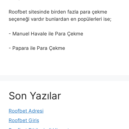
Roofbet sitesinde birden fazla para çekme
seçeneği vardır bunlardan en popülerleri ise;
- Manuel Havale ile Para Çekme
- Papara ile Para Çekme
Son Yazılar
Roofbet Adresi
Roofbet Giriş