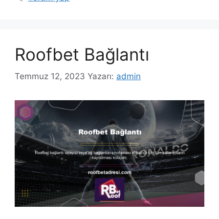
Roofbet Bağlantı
Temmuz 12, 2023
Yazarı:
admin