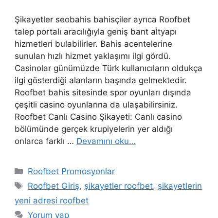
Şikayetler seobahis bahisçiler ayrıca Roofbet
talep portalı aracılığıyla geniş bant altyapı
hizmetleri bulabilirler. Bahis acentelerine
sunulan hızlı hizmet yaklaşımı ilgi gördü.
Casinolar günümüzde Türk kullanıcıların oldukça
ilgi gösterdiği alanların başında gelmektedir.
Roofbet bahis sitesinde spor oyunları dışında
çeşitli casino oyunlarına da ulaşabilirsiniz.
Roofbet Canlı Casino Şikayeti: Canlı casino
bölümünde gerçek krupiyelerin yer aldığı
onlarca farklı …
Devamını oku…
Kategoriler
Roofbet Promosyonlar
Etiketler
Roofbet Giriş
,
şikayetler roofbet
,
şikayetlerin
yeni adresi roofbet
Yorum yap