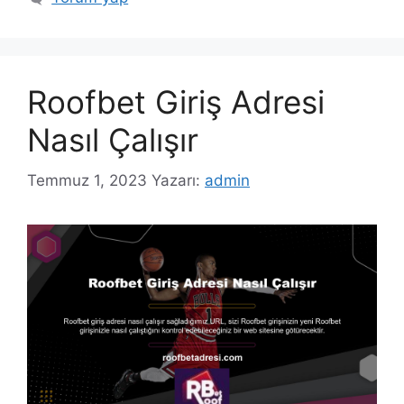
Roofbet Giriş Adresi
Nasıl Çalışır
Temmuz 1, 2023
Yazarı:
admin