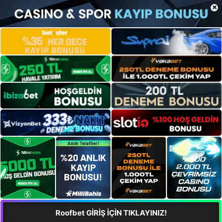
×
Roofbet GİRİŞ İÇİN TIKLAYINIZ!