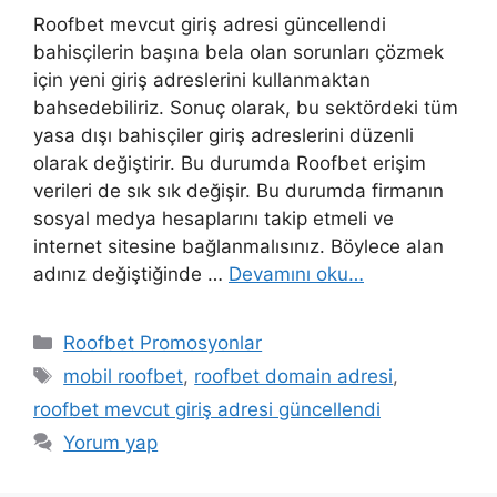
Roofbet mevcut giriş adresi güncellendi
bahisçilerin başına bela olan sorunları çözmek
için yeni giriş adreslerini kullanmaktan
bahsedebiliriz. Sonuç olarak, bu sektördeki tüm
yasa dışı bahisçiler giriş adreslerini düzenli
olarak değiştirir. Bu durumda Roofbet erişim
verileri de sık sık değişir. Bu durumda firmanın
sosyal medya hesaplarını takip etmeli ve
internet sitesine bağlanmalısınız. Böylece alan
adınız değiştiğinde …
Devamını oku…
Kategoriler
Roofbet Promosyonlar
Etiketler
mobil roofbet
,
roofbet domain adresi
,
roofbet mevcut giriş adresi güncellendi
Yorum yap