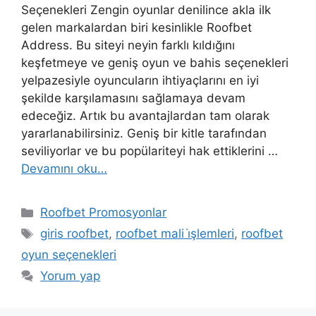
Seçenekleri Zengin oyunlar denilince akla ilk
gelen markalardan biri kesinlikle Roofbet
Address. Bu siteyi neyin farklı kıldığını
keşfetmeye ve geniş oyun ve bahis seçenekleri
yelpazesiyle oyuncuların ihtiyaçlarını en iyi
şekilde karşılamasını sağlamaya devam
edeceğiz. Artık bu avantajlardan tam olarak
yararlanabilirsiniz. Geniş bir kitle tarafından
seviliyorlar ve bu popülariteyi hak ettiklerini …
Devamını oku…
Kategoriler
Roofbet Promosyonlar
Etiketler
giris roofbet
,
roofbet mali i̇şlemleri
,
roofbet
oyun seçenekleri
Yorum yap